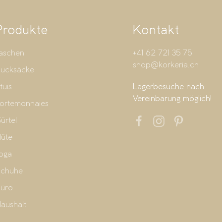
Produkte
Kontakt
aschen
+41 62 721 35 75
shop@korkeria.ch
ucksäcke
tuis
Lagerbesuche nach
Vereinbarung möglich!
ortemonnaies
ürtel
üte
oga
chuhe
üro
aushalt