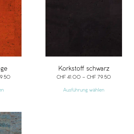
nge
Korkstoff schwarz
9.50
CHF
41.00
–
CHF
79.50
en
Ausführung wählen