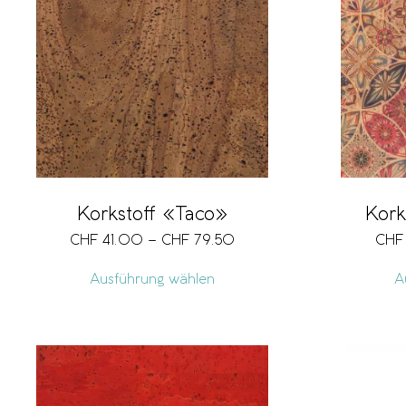
Korkstoff «Taco»
Kork
CHF
41.00
–
CHF
79.50
CHF
Ausführung wählen
A