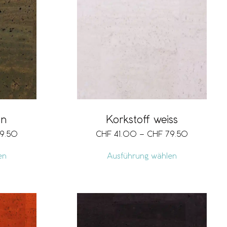
ün
Korkstoff weiss
9.50
CHF
41.00
–
CHF
79.50
en
Ausführung wählen