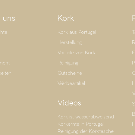
 uns
Kork
hte
Kork aus Portugal
T
t
Herstellung
R
Vorteile von Kork
E
ment
Reinigung
P
seiten
Gutscheine
G
Werbeartikel
H
Y
Videos
S
B
Kork ist wasserabweisend
Korkernte in Portugal
H
Reinigung der Korktasche