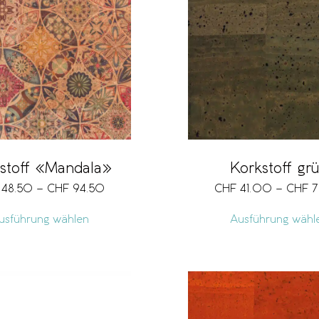
stoff «Mandala»
Korkstoff gr
48.50
–
CHF
94.50
CHF
41.00
–
CHF
7
usführung wählen
Ausführung wähl