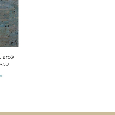
Claro»
9.50
en