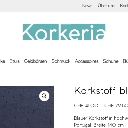
News
Über uns
Kor
cke
Etuis
Geldbörsen
Schmuck
Accessoires
Schuhe
Bü
Korkstoff b
CHF
41.00
–
CHF
79.5
Blauer Korkstoff in hochwe
Portugal. Breite: 140 cm.