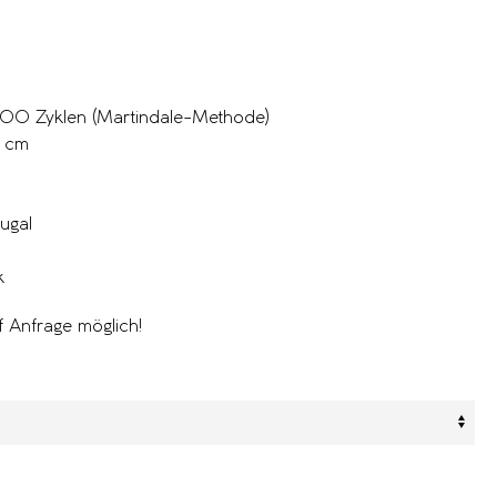
’000 Zyklen (Martindale-Methode)
0 cm
tugal
k
 Anfrage möglich!