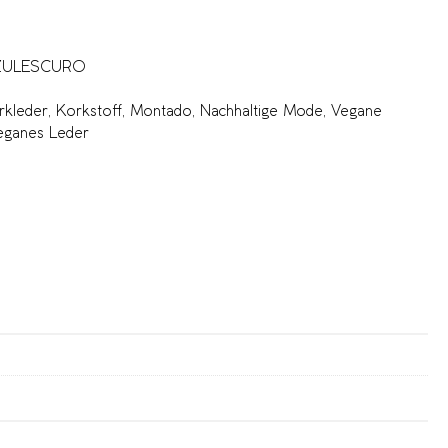
ZULESCURO
rkleder
,
Korkstoff
,
Montado
,
Nachhaltige Mode
,
Vegane
eganes Leder