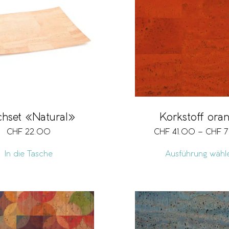
chset «Natural»
Korkstoff ora
CHF
22.00
CHF
41.00
–
CHF
7
In die Tasche
Ausführung wähl