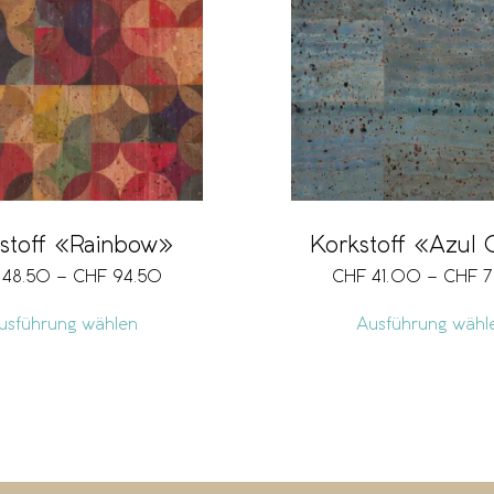
stoff «Rainbow»
Korkstoff «Azul 
48.50
–
CHF
94.50
CHF
41.00
–
CHF
7
usführung wählen
Ausführung wähl