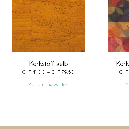
Korkstoff gelb
Kork
CHF
41.00
–
CHF
79.50
CHF
Ausführung wählen
A