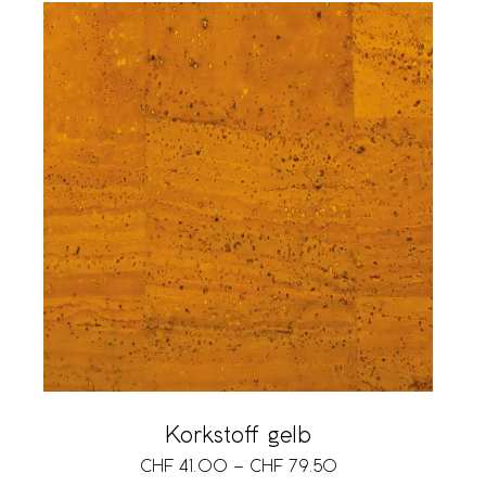
Korkstoff gelb
CHF
41.00
–
CHF
79.50