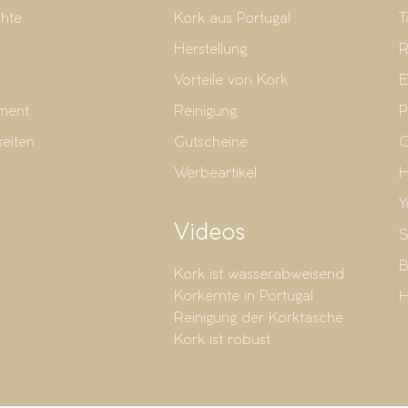
hte
Kork aus Portugal
T
t
Herstellung
R
Vorteile von Kork
E
ment
Reinigung
P
seiten
Gutscheine
G
Werbeartikel
H
Y
Videos
S
B
Kork ist wasserabweisend
Korkernte in Portugal
H
Reinigung der Korktasche
Kork ist robust