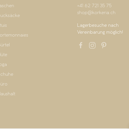
aschen
+41 62 721 35 75
shop@korkeria.ch
ucksäcke
tuis
Lagerbesuche nach
Vereinbarung möglich!
ortemonnaies
ürtel
üte
oga
chuhe
üro
aushalt