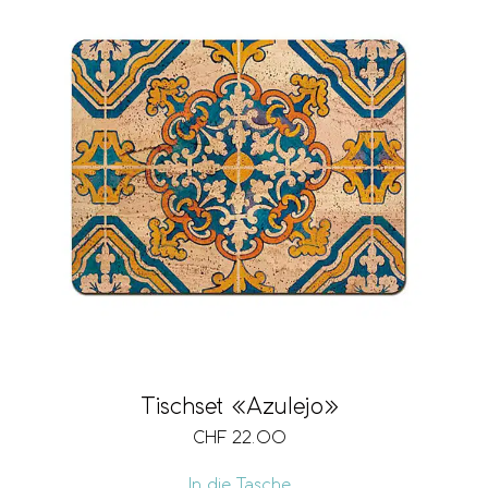
Tischset «Azulejo»
CHF
22.00
In die Tasche