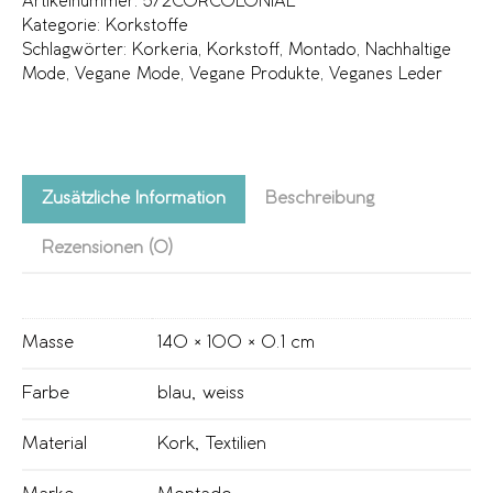
Artikelnummer:
572CORCOLONIAL
Kategorie:
Korkstoffe
Schlagwörter:
Korkeria
,
Korkstoff
,
Montado
,
Nachhaltige
Mode
,
Vegane Mode
,
Vegane Produkte
,
Veganes Leder
Zusätzliche Information
Beschreibung
Rezensionen (0)
Masse
140 × 100 × 0.1 cm
Farbe
blau
,
weiss
Material
Kork
,
Textilien