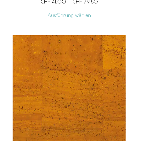
CHF
41.00
–
CHF
79.50
Ausführung wählen