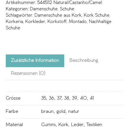
Artikelnummer:
5445112 Natural/Castanho/Camel
Kategorien:
Damenschuhe
,
Schuhe
Schlagwörter:
Damenschuhe aus Kork
,
Kork Schuhe
,
Korkeria
,
Korkleder
,
Korkstoff
,
Montado
,
Nachhaltige
Schuhe
Zusätzliche Information
Beschreibung
Rezensionen (0)
Grösse
35
,
36
,
37
,
38
,
39
,
40
,
41
Farbe
braun
,
gold
,
natur
Material
Gummi
,
Kork
,
Leder
,
Textilien