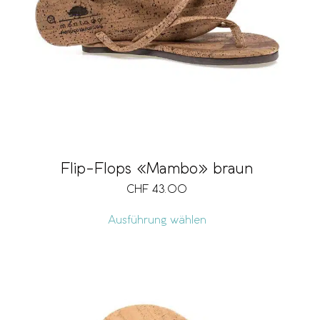
Verschlussart
Grösse
Vegan
Flip-Flops «Mambo» braun
CHF
43.00
Preis
CHF 15
CHF 175
Ausführung wählen
15
55
95
135
175