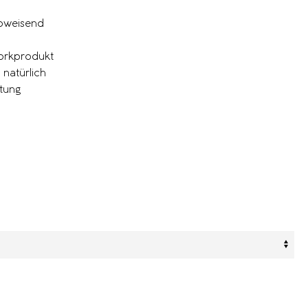
abweisend
orkprodukt
natürlich
tung