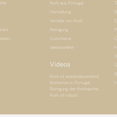
hte
Kork aus Portugal
T
t
Herstellung
R
Vorteile von Kork
E
ment
Reinigung
P
seiten
Gutscheine
G
Werbeartikel
H
Y
Videos
S
B
Kork ist wasserabweisend
Korkernte in Portugal
H
Reinigung der Korktasche
Kork ist robust