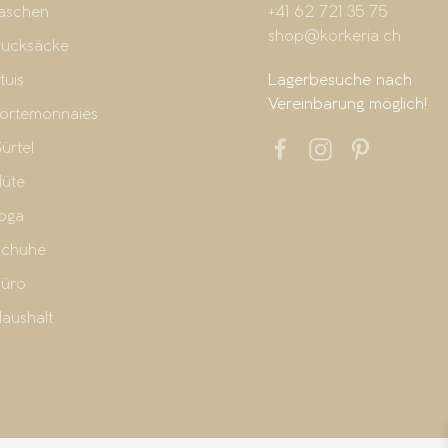
aschen
+41 62 721 35 75
shop@korkeria.ch
ucksäcke
tuis
Lagerbesuche nach
Vereinbarung möglich!
ortemonnaies
ürtel
üte
oga
chuhe
üro
aushalt