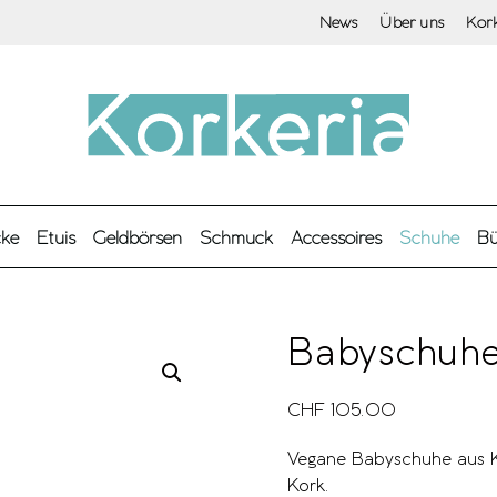
News
Über uns
Kor
cke
Etuis
Geldbörsen
Schmuck
Accessoires
Schuhe
Bü
Babyschuhe
CHF
105.00
Vegane Babyschuhe aus Ko
Kork.