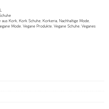
L
Schuhe
e aus Kork
,
Kork Schuhe
,
Korkeria
,
Nachhaltige Mode
,
egane Mode
,
Vegane Produkte
,
Vegane Schuhe
,
Veganes