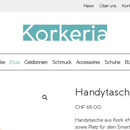
News
Über uns
Kor
cke
Etuis
Geldbörsen
Schmuck
Accessoires
Schuhe
Bü
Handytasch
CHF
65.00
Handytasche aus Kork «N
sowie Platz für dein Smar