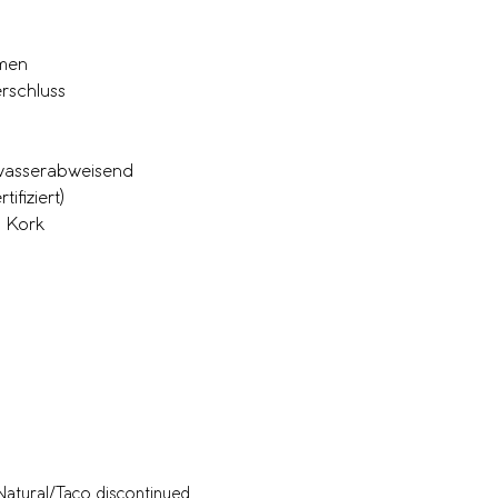
emen
rschluss
 wasserabweisend
ifiziert)
m Kork
ural/Taco discontinued