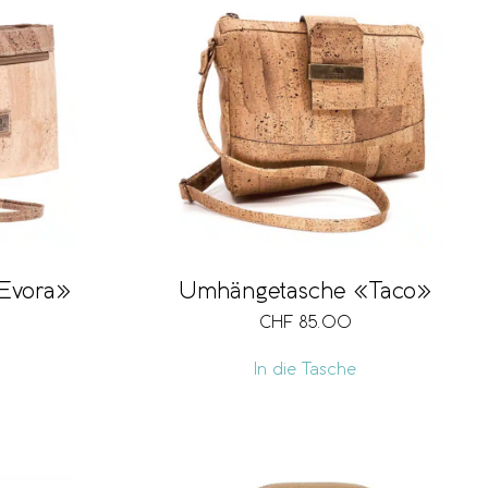
Evora»
Umhängetasche «Taco»
CHF
85.00
In die Tasche