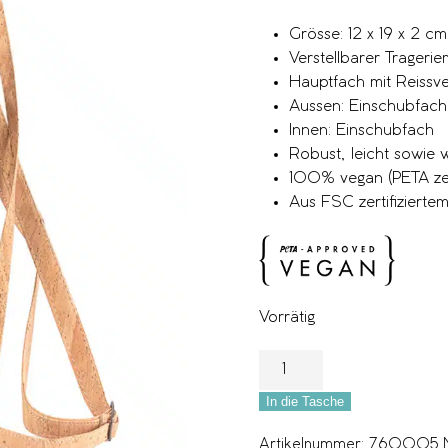
Grösse: 12 x 19 x 2 cm
Verstellbarer Trageri
Hauptfach mit Reissve
Aussen: Einschubfach
Innen: Einschubfach
Robust, leicht sowie
100% vegan (PETA zert
Aus FSC zertifizierte
Vorrätig
In die Tasche
Artikelnummer:
760005 Nat