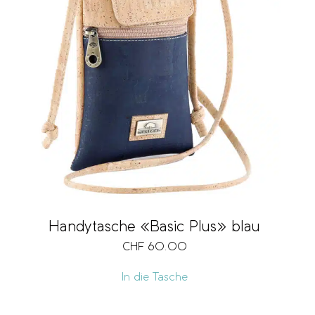
Münzfach
Fach für Mobiltelefon
Ausführung
Handytasche «Basic Plus» blau
Volumen
CHF
60.00
In die Tasche
Vegan