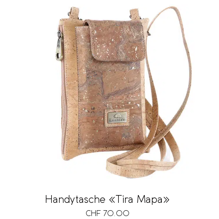
Preis
CHF 32
CHF 125
32
55
79
102
125
Handytasche «Tira Mapa»
CHF
70.00