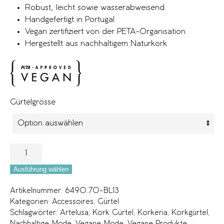
Robust, leicht sowie wasserabweisend
Handgefertigt in Portugal
Vegan zertifiziert von der PETA-Organisation
Hergestellt aus nachhaltigem Naturkork
Gürtelgrösse
Ausführung wählen
Artikelnummer:
6490.70-BL13
Kategorien:
Accessoires
,
Gürtel
Schlagwörter:
Artelusa
,
Kork Gürtel
,
Korkeria
,
Korkgürtel
,
Nachhaltige Mode
,
Vegane Mode
,
Vegane Produkte