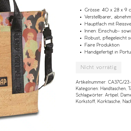
Grösse: 40 x 28 x 9 
Verstellbarer, abneh
Hauptfach mit Reissve
Innen: Einschub- sowi
Robust, pflegeleicht
Faire Produktion
Handgefertigt in Portu
Nicht vorrätig
Artikelnummer:
CA37G/23 d
Kategorien:
Handtaschen
,
T
Schlagwörter:
Artipel
,
Dame
Korkstoff
,
Korktasche
,
Nac