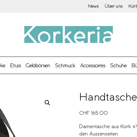
News
Über uns
Kor
cke
Etuis
Geldbörsen
Schmuck
Accessoires
Schuhe
Bü
Handtasch
CHF
165.00
Damentasche aus Kork «W
den Aussenseiten.