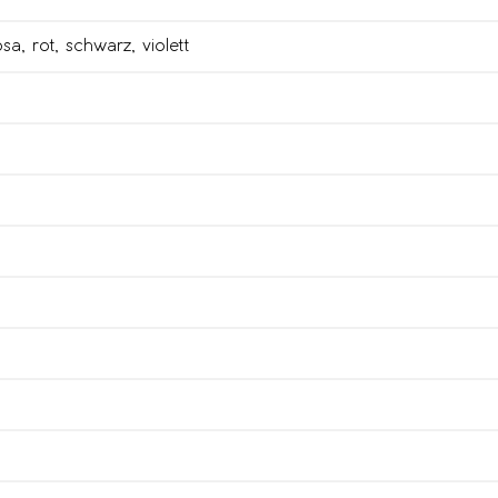
osa
,
rot
,
schwarz
,
violett