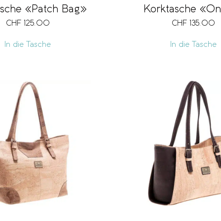
asche «Patch Bag»
Korktasche «O
CHF
125.00
CHF
135.00
In die Tasche
In die Tasche