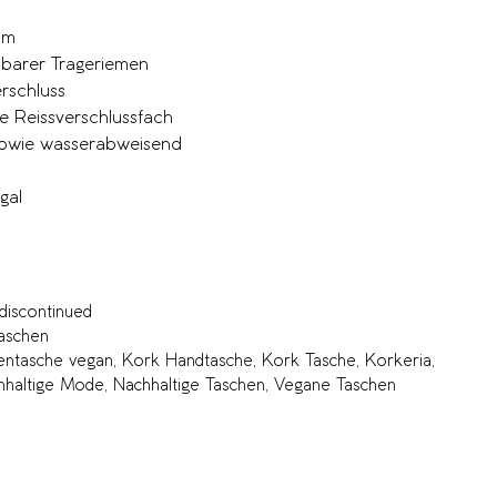
cm
mbarer Trageriemen
rschluss
e Reissverschlussfach
 sowie wasserabweisend
gal
iscontinued
aschen
ntasche vegan
,
Kork Handtasche
,
Kork Tasche
,
Korkeria
,
hhaltige Mode
,
Nachhaltige Taschen
,
Vegane Taschen