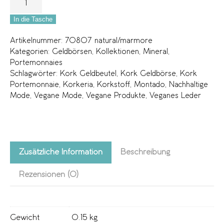
In die Tasche
Artikelnummer:
70807 natural/marmore
Kategorien:
Geldbörsen
,
Kollektionen
,
Mineral
,
Portemonnaies
Schlagwörter:
Kork Geldbeutel
,
Kork Geldbörse
,
Kork
Portemonnaie
,
Korkeria
,
Korkstoff
,
Montado
,
Nachhaltige
Mode
,
Vegane Mode
,
Vegane Produkte
,
Veganes Leder
Zusätzliche Information
Beschreibung
Rezensionen (0)
Gewicht
0.15 kg