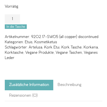
Vorrätig
In die Tasche
Artikelnummer:
9202.17-SW05 (all copper) discontinued
Kategorien:
Etuis
,
Kosmetiketuis
Schlagwörter:
Artelusa
,
Kork Etui
,
Kork Tasche
,
Korkeria
,
Korktasche
,
Vegane Produkte
,
Vegane Taschen
,
Veganes
Leder
Zusätzliche Information
Beschreibung
Rezensionen (0)