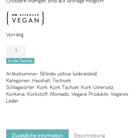
Grössere Mengen sind auf Anfrage möglich!
Vorrätig
In die Tasche
Artikelnummer:
561indiv yellow (unbranded)
Kategorien:
Haushalt
,
Tischsets
Schlagwörter:
Kork
,
Kork Tischset
,
Kork Untersatz
,
Korkeria
,
Korkstoff
,
Montado
,
Vegane Produkte
,
Veganes
Leder
Zusätzliche Information
Beschreibung