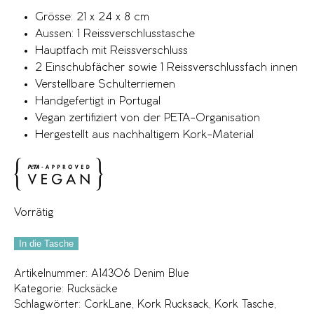
Grösse: 21 x 24 x 8 cm
Aussen: 1 Reissverschlusstasche
Hauptfach mit Reissverschluss
2 Einschubfächer sowie 1 Reissverschlussfach innen
Verstellbare Schulterriemen
Handgefertigt in Portugal
Vegan zertifiziert von der PETA-Organisation
Hergestellt aus nachhaltigem Kork-Material
Vorrätig
In die Tasche
Artikelnummer:
A14306 Denim Blue
Kategorie:
Rucksäcke
Schlagwörter:
CorkLane
,
Kork Rucksack
,
Kork Tasche
,