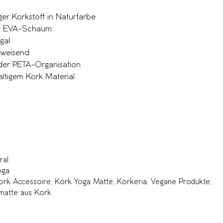
er Korkstoff in Naturfarbe
ter EVA-Schaum
gal
bweisend
n der PETA-Organisation
altigem Kork Material
ral
oga
ork Accessoire
,
Kork Yoga Matte
,
Korkeria
,
Vegane Produkte
,
matte aus Kork