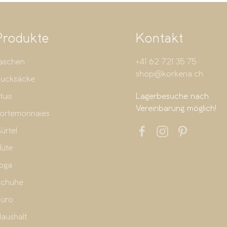
Produkte
Kontakt
aschen
+41 62 721 35 75
shop@korkeria.ch
ucksäcke
tuis
Lagerbesuche nach
Vereinbarung möglich!
ortemonnaies
ürtel
üte
oga
chuhe
üro
aushalt