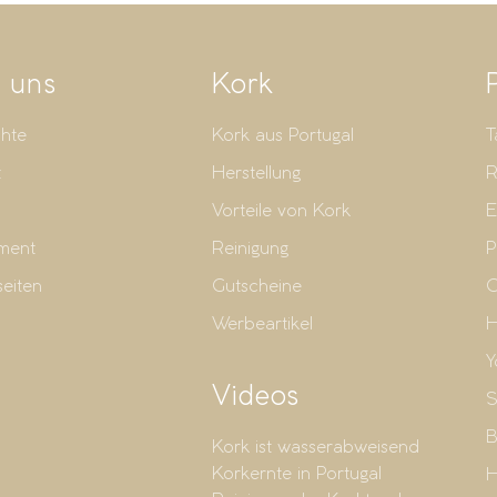
 uns
Kork
hte
Kork aus Portugal
T
t
Herstellung
R
Vorteile von Kork
E
ment
Reinigung
P
seiten
Gutscheine
G
Werbeartikel
H
Y
Videos
S
B
Kork ist wasserabweisend
Korkernte in Portugal
H