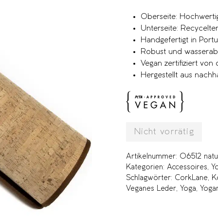
Oberseite: Hochwertig
Unterseite: Recycel
Handgefertigt in Portu
Robust und wassera
Vegan zertifiziert vo
Hergestellt aus nachh
Nicht vorrätig
Artikelnummer:
06512 natu
Kategorien:
Accessoires
,
Y
Schlagwörter:
CorkLane
,
K
Veganes Leder
,
Yoga
,
Yoga