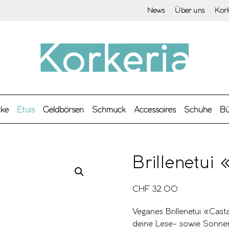
News
Über uns
Kor
cke
Etuis
Geldbörsen
Schmuck
Accessoires
Schuhe
Bü
Brillenetui
CHF
32.00
Veganes Brillenetui «Cast
deine Lese- sowie Sonnenb