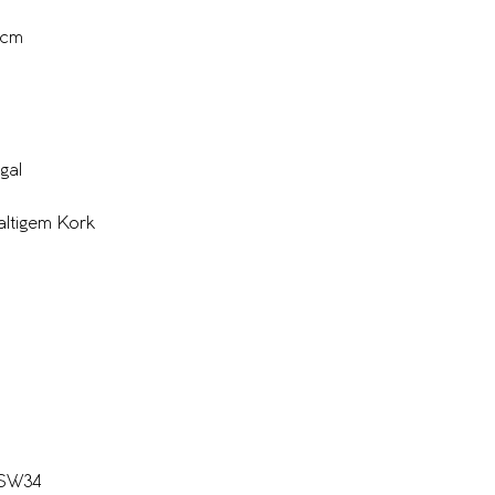
 cm
gal
altigem Kork
SW34