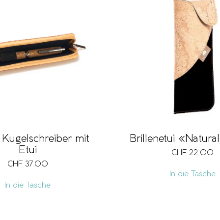
 Kugelschreiber mit
Brillenetui «Natura
Etui
CHF
22.00
CHF
37.00
In die Tasche
In die Tasche