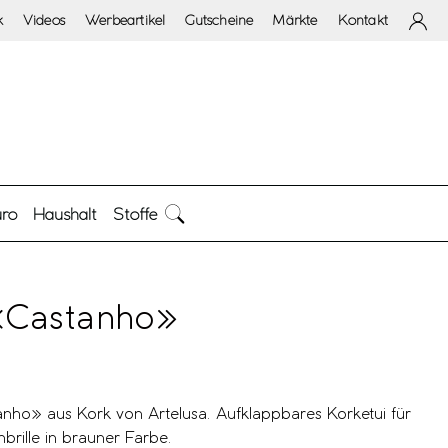
k
Videos
Werbeartikel
Gutscheine
Märkte
Kontakt
ro
Haushalt
Stoffe
 «Castanho»
anho» aus Kork von Artelusa. Aufklappbares Korketui für
rille in brauner Farbe.