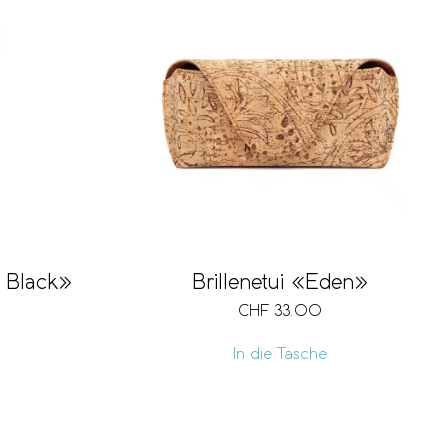
l Black»
Brillenetui «Eden»
CHF
33.00
In die Tasche