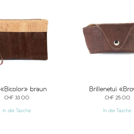
 «Bicolor» braun
Brillenetui «Br
CHF
33.00
CHF
25.00
In die Tasche
In die Tasche