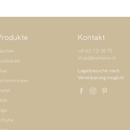
Produkte
Kontakt
aschen
+41 62 721 35 75
shop@korkeria.ch
ucksäcke
tuis
Lagerbesuche nach
Vereinbarung möglich!
ortemonnaies
ürtel
üte
oga
chuhe