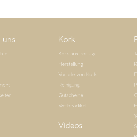
 uns
Kork
hte
Kork aus Portugal
T
t
Herstellung
R
Vorteile von Kork
E
ment
Reinigung
P
seiten
Gutscheine
G
Werbeartikel
H
Y
Videos
S