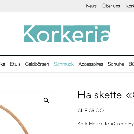
News
Über uns
Kor
cke
Etuis
Geldbörsen
Schmuck
Accessoires
Schuhe
Bü
Halskette 
CHF
38.00
Kork Halskette «Greek Ey