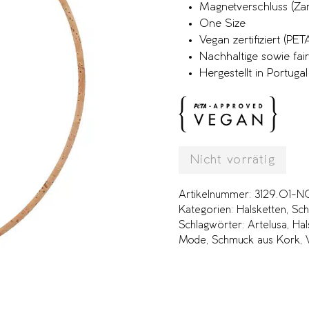
Magnetverschluss (Za
One Size
Vegan zertifiziert (P
Nachhaltige sowie fai
Hergestellt in Portugal
Nicht vorrätig
Artikelnummer:
3129.01-N
Kategorien:
Halsketten
,
Sc
Schlagwörter:
Artelusa
,
Hal
Mode
,
Schmuck aus Kork
,