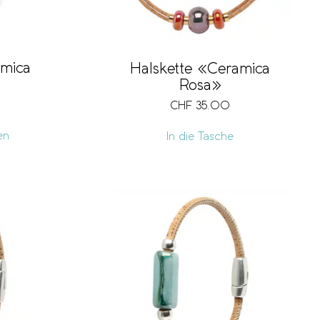
mica
Halskette «Ceramica
Rosa»
CHF
35.00
en
In die Tasche