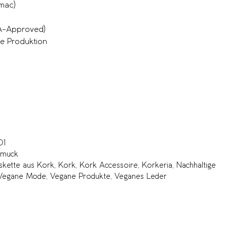
mac)
ETA-Approved)
re Produktion
01
hmuck
skette aus Kork
,
Kork
,
Kork Accessoire
,
Korkeria
,
Nachhaltige
Vegane Mode
,
Vegane Produkte
,
Veganes Leder