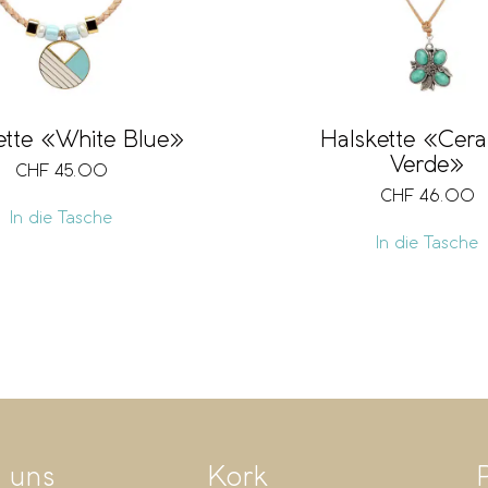
ette «White Blue»
Halskette «Cer
Verde»
CHF
45.00
CHF
46.00
In die Tasche
In die Tasche
 uns
Kork