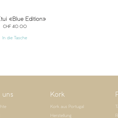
tui «Blue Edition»
CHF
40.00
In die Tasche
 uns
Kork
hte
Kork aus Portugal
T
t
Herstellung
R