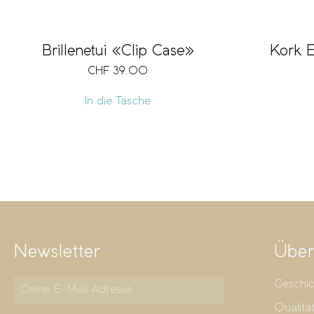
Brillenetui «Clip Case»
Kork E
CHF
39.00
In die Tasche
Newsletter
Über
Geschic
Qualitä