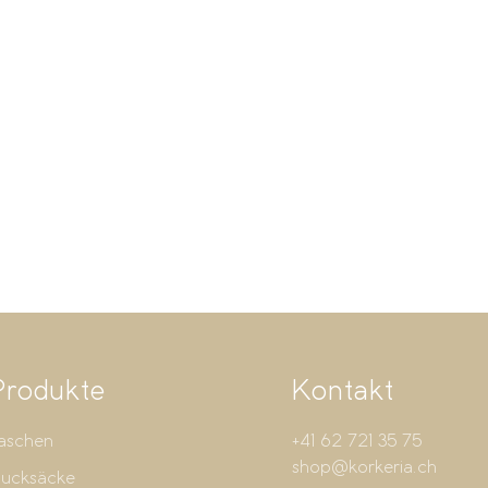
Produkte
Kontakt
aschen
+41 62 721 35 75
shop@korkeria.ch
ucksäcke