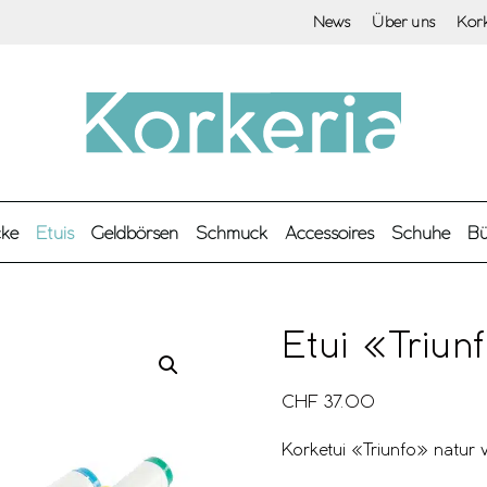
News
Über uns
Kor
cke
Etuis
Geldbörsen
Schmuck
Accessoires
Schuhe
Bü
Etui «Triun
CHF
37.00
Korketui «Triunfo» natur 