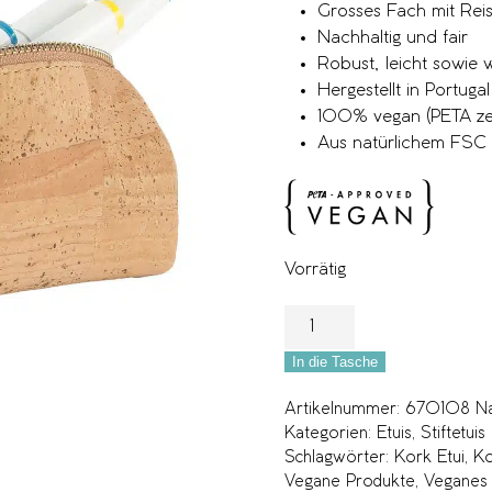
Grosses Fach mit Reis
Nachhaltig und fair
Robust, leicht sowie
Hergestellt in Portugal
100% vegan (PETA zert
Aus natürlichem FSC z
Vorrätig
In die Tasche
Artikelnummer:
670108 Na
Kategorien:
Etuis
,
Stiftetuis
Schlagwörter:
Kork Etui
,
Ko
Vegane Produkte
,
Veganes