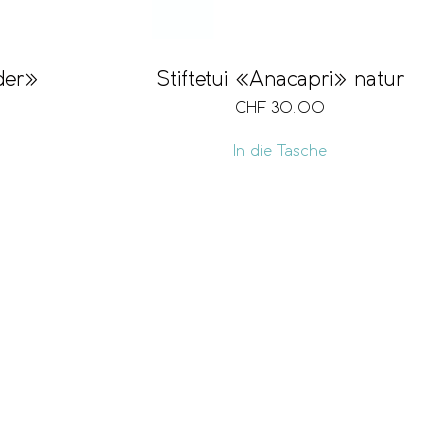
lder»
Stiftetui «Anacapri» natur
CHF
30.00
In die Tasche