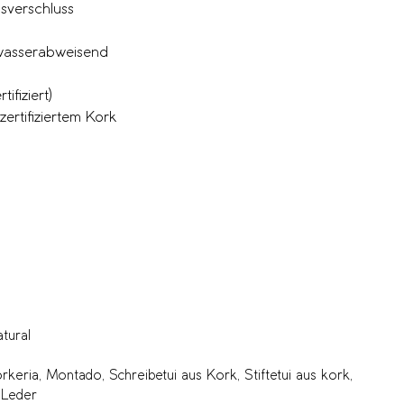
sverschluss
 wasserabweisend
ifiziert)
ertifiziertem Kork
tural
rkeria
,
Montado
,
Schreibetui aus Kork
,
Stiftetui aus kork
,
 Leder