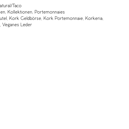
tural/Taco
sen
,
Kollektionen
,
Portemonnaies
utel
,
Kork Geldbörse
,
Kork Portemonnaie
,
Korkeria
,
,
Veganes Leder