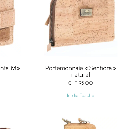
onta M»
Portemonnaie «Senhora»
natural
CHF
95.00
In die Tasche