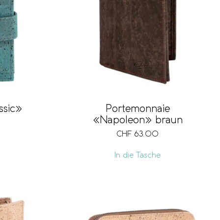
ssic»
Portemonnaie
«Napoleon» braun
CHF
63.00
In die Tasche