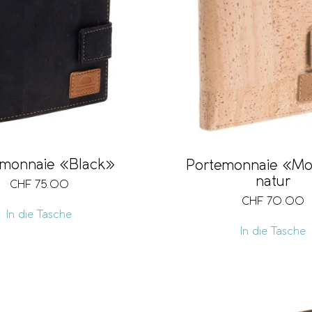
emonnaie «Black»
Portemonnaie «M
natur
CHF
75.00
CHF
70.00
In die Tasche
In die Tasche