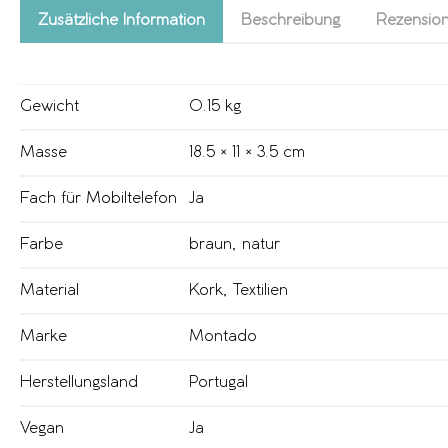
Zusätzliche Information
Beschreibung
Rezension
Gewicht
0.15 kg
Masse
18.5 × 11 × 3.5 cm
Fach für Mobiltelefon
Ja
Farbe
braun
,
natur
Material
Kork
,
Textilien
Marke
Montado
Herstellungsland
Portugal
Vegan
Ja