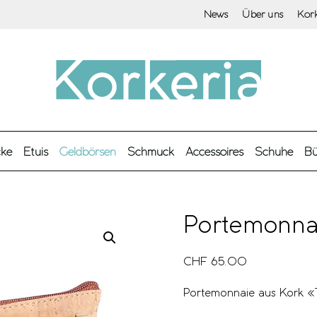
News
Über uns
Kor
cke
Etuis
Geldbörsen
Schmuck
Accessoires
Schuhe
Bü
Portemonna
CHF
65.00
Portemonnaie aus Kork «T