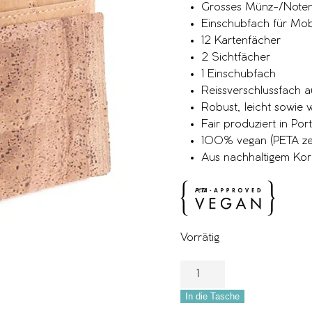
Grosses Münz-/Notenf
Einschubfach für Mobi
12 Kartenfächer
2 Sichtfächer
1 Einschubfach
Reissverschlussfach 
Robust, leicht sowie
Fair produziert in Por
100% vegan (PETA zert
Aus nachhaltigem Kor
Vorrätig
In die Tasche