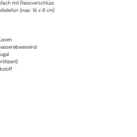
ach mit Reissverschluss
ltelefon (max. 16 x 8 cm)
aussen
 wasserabweisend
tugal
ifiziert)
kstoff