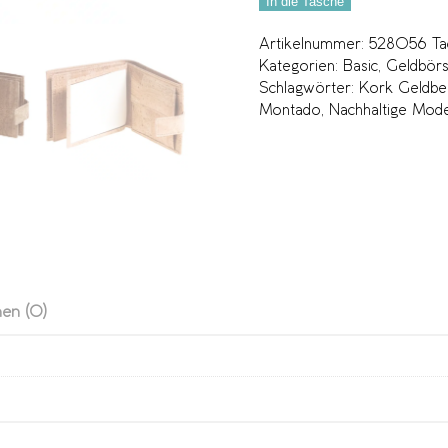
In die Tasche
Artikelnummer:
528056 Ta
Kategorien:
Basic
,
Geldbör
Schlagwörter:
Kork Geldbe
Montado
,
Nachhaltige Mod
en (0)