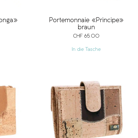
Longa»
Portemonnaie «Principe»
braun
CHF
65.00
In die Tasche