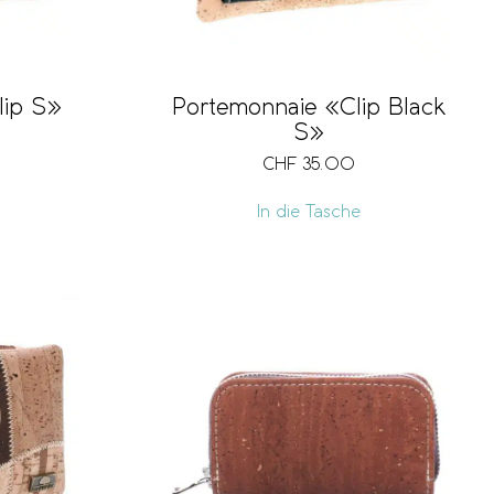
lip S»
Portemonnaie «Clip Black
S»
CHF
35.00
In die Tasche