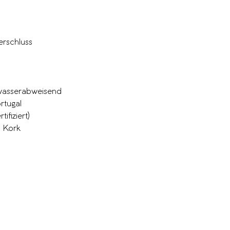
m
rschluss
 wasserabweisend
rtugal
ifiziert)
m Kork