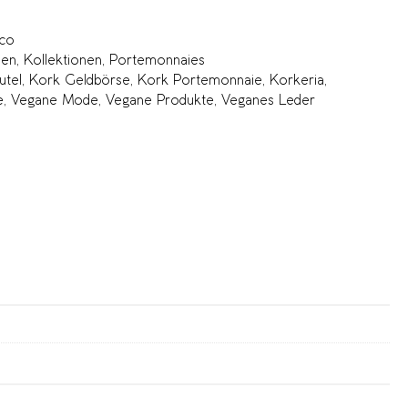
co
sen
,
Kollektionen
,
Portemonnaies
utel
,
Kork Geldbörse
,
Kork Portemonnaie
,
Korkeria
,
e
,
Vegane Mode
,
Vegane Produkte
,
Veganes Leder