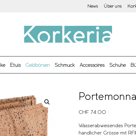
News
Über uns
Kor
cke
Etuis
Geldbörsen
Schmuck
Accessoires
Schuhe
Bü
Portemonna
CHF
74.00
Wasserabweisendes Port
handlicher Grösse mit RF