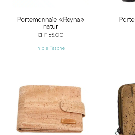
Port
Portemonnaie «Reyna»
natur
CHF
65.00
In die Tasche