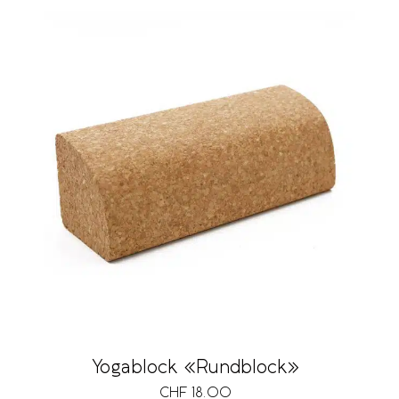
Yogablock «Rundblock»
CHF
18.00