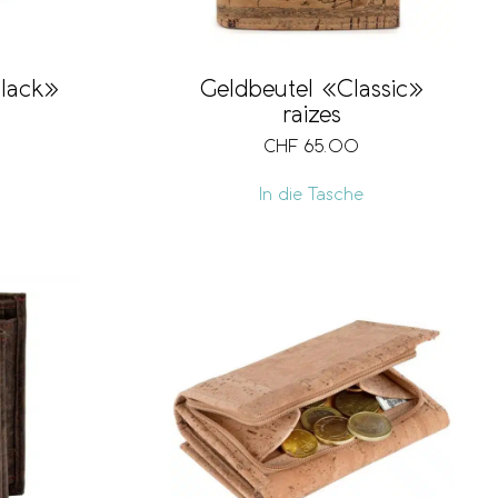
lack»
Geldbeutel «Classic»
raizes
CHF
65.00
In die Tasche