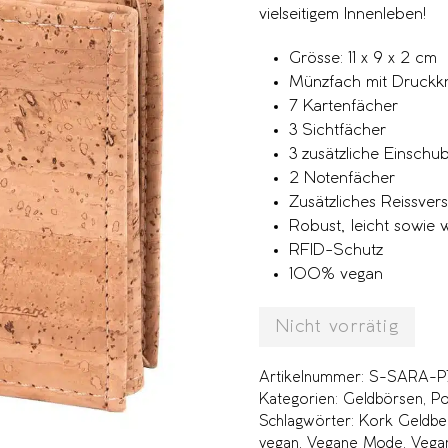
vielseitigem Innenleben!
Grösse: 11 x 9 x 2 cm
Münzfach mit Druckk
7 Kartenfächer
3 Sichtfächer
3 zusätzliche Einschu
2 Notenfächer
Zusätzliches Reissver
Robust, leicht sowie
RFID-Schutz
100% vegan
Nicht vorrätig
Artikelnummer:
S-SARA-P
Kategorien:
Geldbörsen
,
Po
Schlagwörter:
Kork Geldbe
vegan
,
Vegane Mode
,
Vega