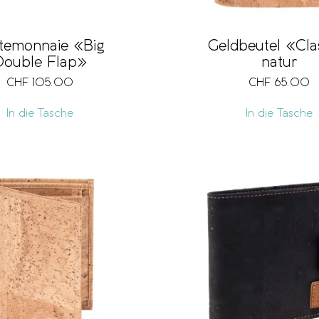
temonnaie «Big
Geldbeutel «Cla
Double Flap»
natur
CHF
105.00
CHF
65.00
In die Tasche
In die Tasche