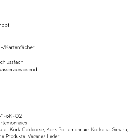
nopf
b-/Kartenfächer
schlussfach
 wasserabweisend
71-oK-02
rtemonnaies
utel
,
Kork Geldbörse
,
Kork Portemonnaie
,
Korkeria
,
Simaru
,
ne Produkte
,
Veganes Leder