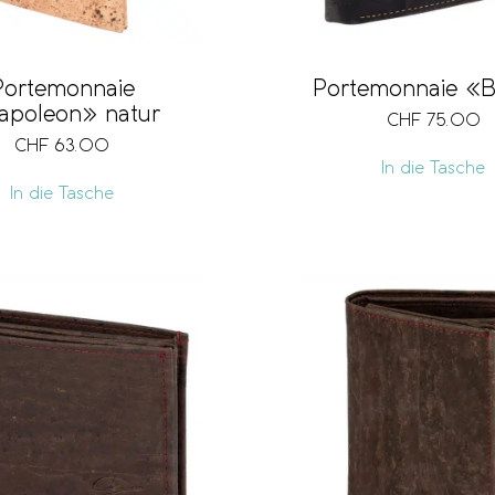
Portemonnaie «B
Portemonnaie
apoleon» natur
CHF
75.00
CHF
63.00
In die Tasche
In die Tasche