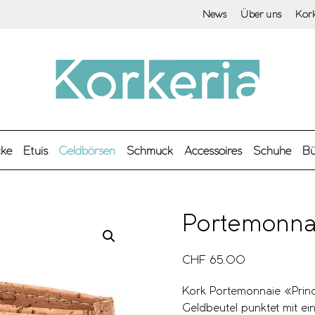
News
Über uns
Kor
cke
Etuis
Geldbörsen
Schmuck
Accessoires
Schuhe
Bü
Portemonna
CHF
65.00
Kork Portemonnaie «Princ
Geldbeutel punktet mit e