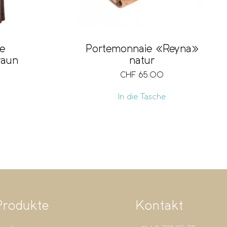
e
Portemonnaie «Reyna»
raun
natur
CHF
65.00
In die Tasche
Produkte
Kontakt