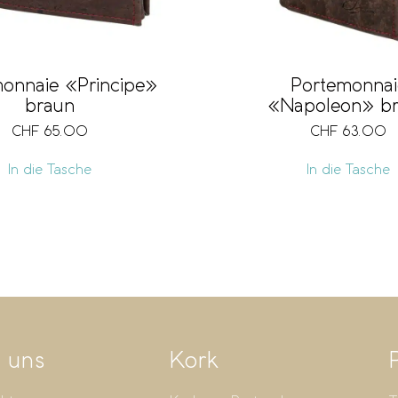
onnaie «Principe»
Portemonnai
braun
«Napoleon» b
CHF
65.00
CHF
63.00
In die Tasche
In die Tasche
 uns
Kork