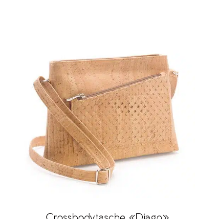
Crossbodytasche «Diago»