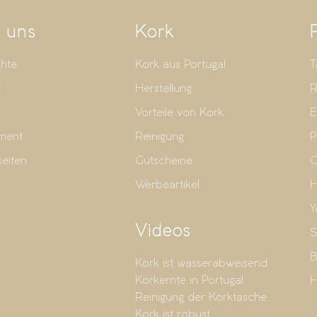
 uns
Kork
hte
Kork aus Portugal
T
t
Herstellung
R
Vorteile von Kork
E
ment
Reinigung
P
seiten
Gutscheine
G
Werbeartikel
H
Y
Videos
S
B
Kork ist wasserabweisend
Korkernte in Portugal
H
Reinigung der Korktasche
Kork ist robust