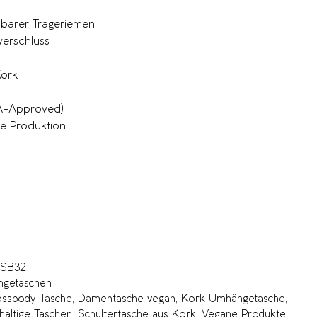
mbarer Trageriemen
verschluss
ork
ETA-Approved)
re Produktion
SB32
getaschen
ssbody Tasche
,
Damentasche vegan
,
Kork Umhängetasche
,
haltige Taschen
,
Schultertasche aus Kork
,
Vegane Produkte
,