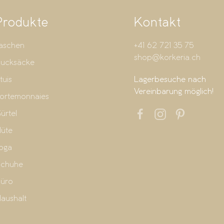
Produkte
Kontakt
aschen
+41 62 721 35 75
shop@korkeria.ch
ucksäcke
tuis
Lagerbesuche nach
Vereinbarung möglich!
ortemonnaies
ürtel
üte
oga
chuhe
üro
aushalt