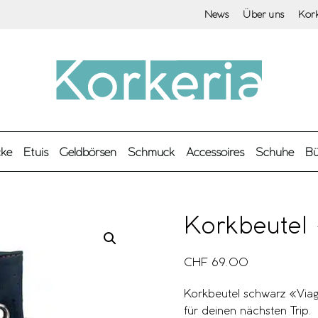
News
Über uns
Kor
cke
Etuis
Geldbörsen
Schmuck
Accessoires
Schuhe
Bü
Korkbeutel
CHF
69.00
Korkbeutel schwarz «Via
für deinen nächsten Trip.