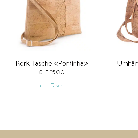
Kork Tasche «Pontinha»
Umhän
CHF
115.00
In die Tasche