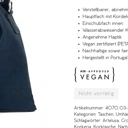
Verstellbarer, abneh
Hauptfach mit Kordel
Einschubfach innen
Wasserabweisender K
Angenehme Haptik
Vegan zertifiziert (P
Nachhaltige sowie fai
Hergestellt in Portugal
Nicht vorrätig
Artikelnummer:
4070.03-
Kategorien:
Taschen
,
Umhän
Schlagwörter:
Artelusa
,
Cro
Korkeria
,
Korktasche
,
Nach