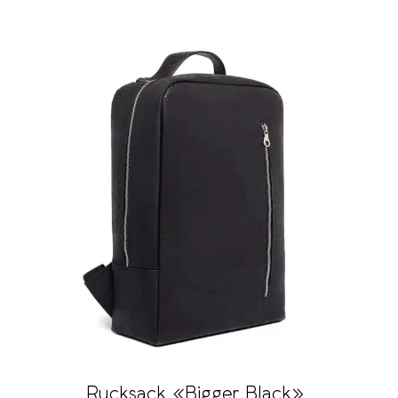
Rucksack «Bigger Black»