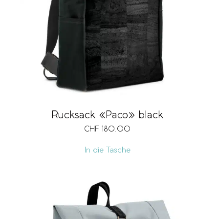
Verschlussart
Grösse
Fächer
Rucksack «Paco» black
CHF
180.00
Volumen
In die Tasche
Vegan
Preis