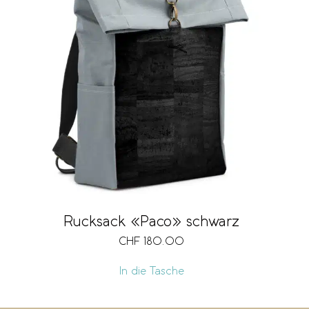
CHF 152
CHF 180
152
159
166
173
180
Rucksack «Paco» schwarz
CHF
180.00
In die Tasche