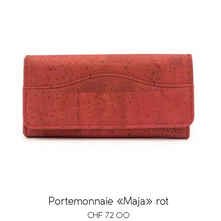
Schlüsselring
Ausführung
Volumen
Vegan
Preis
Portemonnaie «Maja» rot
CHF 16
CHF 180
CHF
72.00