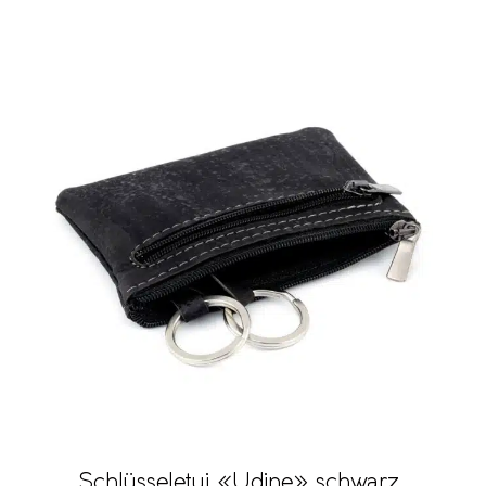
Schlüsseletui «Udine» schwarz