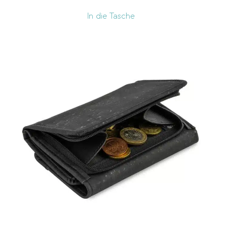
16
57
98
139
180
In die Tasche