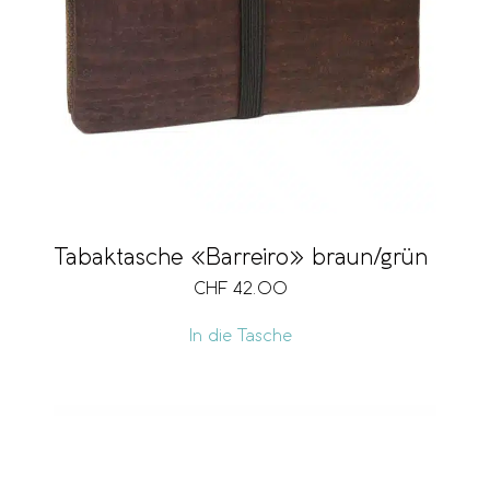
Marke
Gürtelgrösse
Verschlussart
Tabaktasche «Barreiro» braun/grün
CHF
42.00
Breite
In die Tasche
Grösse
RFID-Schutz