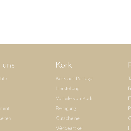
 uns
Kork
hte
Kork aus Portugal
T
t
Herstellung
R
Vorteile von Kork
E
ment
Reinigung
P
seiten
Gutscheine
G
Werbeartikel
H