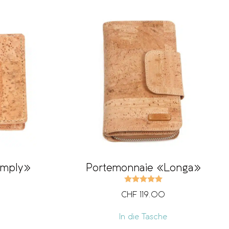
imply»
Portemonnaie «Longa»
Bewertet mit
5.00
v
CHF
119.00
In die Tasche