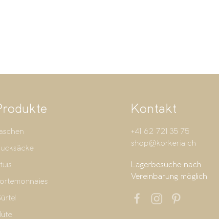
Produkte
Kontakt
aschen
+41 62 721 35 75
shop@korkeria.ch
ucksäcke
tuis
Lagerbesuche nach
Vereinbarung möglich!
ortemonnaies
ürtel
üte