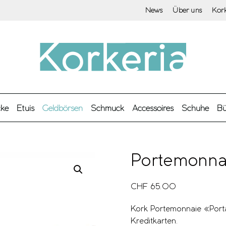
News
Über uns
Kor
cke
Etuis
Geldbörsen
Schmuck
Accessoires
Schuhe
Bü
Portemonna
CHF
65.00
Kork Portemonnaie «Porta»
Kreditkarten.