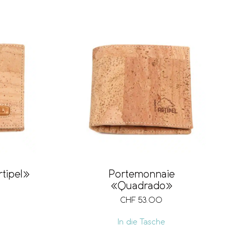
tipel»
Portemonnaie
«Quadrado»
CHF
53.00
In die Tasche