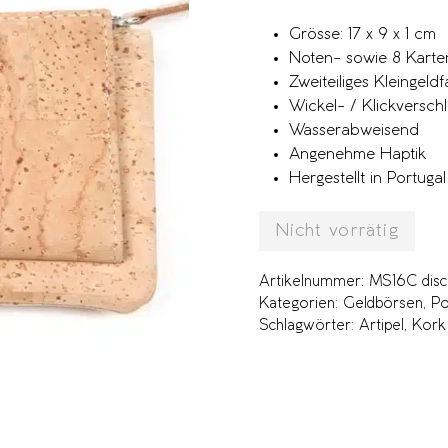
Grösse: 17 x 9 x 1 cm
Noten- sowie 8 Karte
Zweiteiliges Kleingeld
Wickel- / Klickversch
Wasserabweisend
Angenehme Haptik
Hergestellt in Portugal
Nicht vorrätig
Artikelnummer:
MS16C disc
Kategorien:
Geldbörsen
,
Po
Schlagwörter:
Artipel
,
Kork