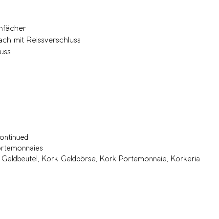
nfächer
fach mit Reissverschluss
luss
ontinued
rtemonnaies
 Geldbeutel
,
Kork Geldbörse
,
Kork Portemonnaie
,
Korkeria