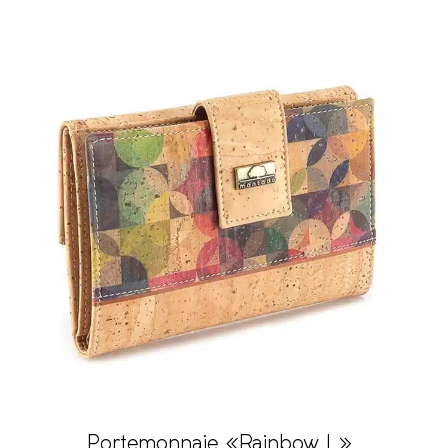
Portemonnaie «Rainbow L»