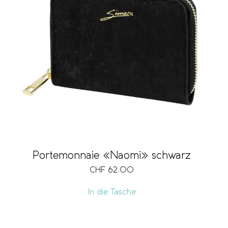
Portemonnaie «Naomi» schwarz
CHF
62.00
In die Tasche