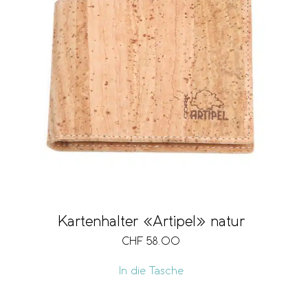
Fach für Mobiltelefon
Ausführung
Vegan
Kartenhalter «Artipel» natur
Preis
CHF
58.00
CHF 38
CHF 125
In die Tasche
38
60
82
103
125