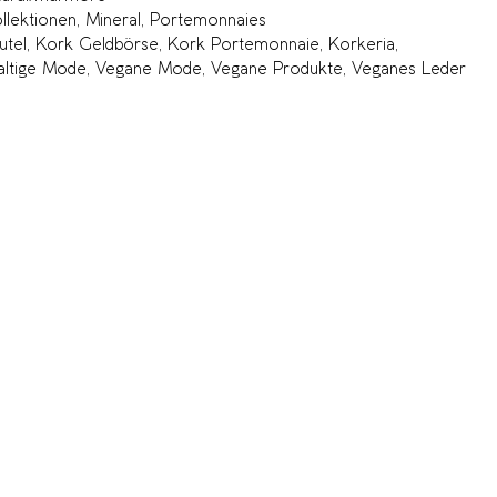
llektionen
,
Mineral
,
Portemonnaies
utel
,
Kork Geldbörse
,
Kork Portemonnaie
,
Korkeria
,
altige Mode
,
Vegane Mode
,
Vegane Produkte
,
Veganes Leder