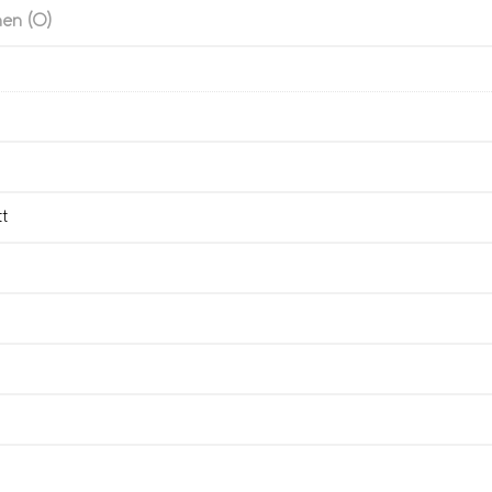
en (0)
tt