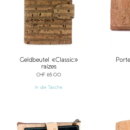
Port
Geldbeutel «Classic»
raizes
CHF
65.00
In die Tasche