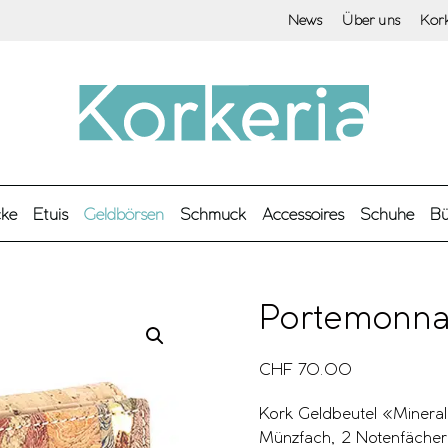
News
Über uns
Kor
cke
Etuis
Geldbörsen
Schmuck
Accessoires
Schuhe
Bü
Portemonna
CHF
70.00
Kork Geldbeutel «Minera
Münzfach, 2 Notenfächer 