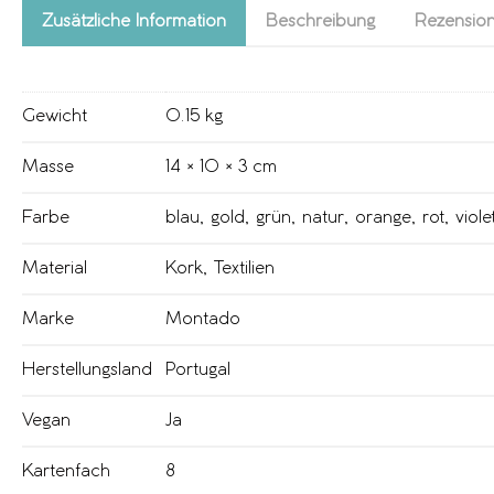
Zusätzliche Information
Beschreibung
Rezension
Gewicht
0.15 kg
Masse
14 × 10 × 3 cm
Farbe
blau
,
gold
,
grün
,
natur
,
orange
,
rot
,
viole
Material
Kork
,
Textilien
Marke
Montado
Herstellungsland
Portugal
Vegan
Ja
Kartenfach
8