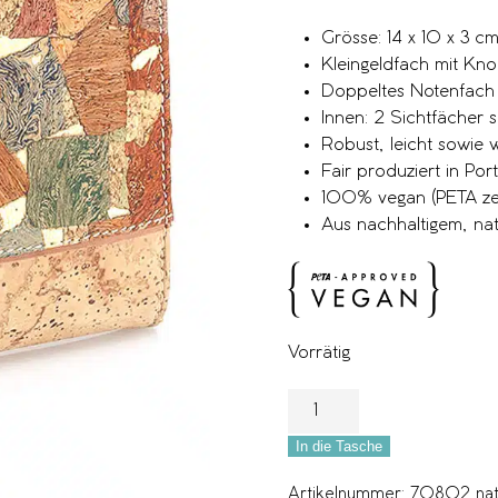
Grösse: 14 x 10 x 3 c
Kleingeldfach mit Kno
Doppeltes Notenfach
Innen: 2 Sichtfächer 
Robust, leicht sowie
Fair produziert in Por
100% vegan (PETA zert
Aus nachhaltigem, nat
Vorrätig
In die Tasche
Artikelnummer:
70802 nat