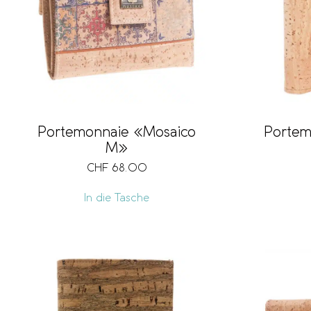
Portemonnaie «Mosaico
Portem
M»
CHF
68.00
In die Tasche