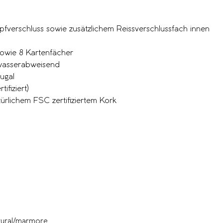
m
pfverschluss sowie zusätzlichem Reissverschlussfach innen
sowie 8 Kartenfächer
 wasserabweisend
tugal
ifiziert)
ürlichem FSC zertifiziertem Kork
ural/marmore