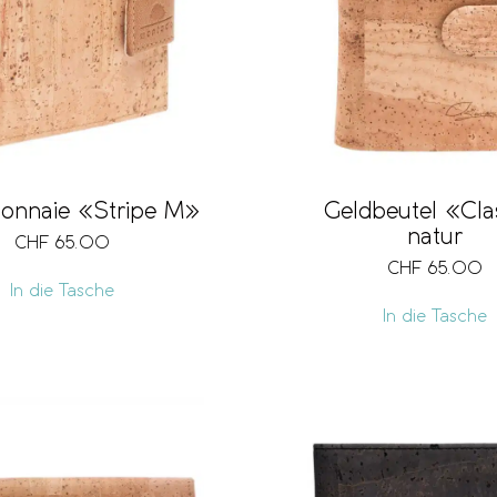
onnaie «Stripe M»
Geldbeutel «Cla
natur
CHF
65.00
CHF
65.00
In die Tasche
In die Tasche