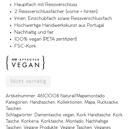
Hauptfach mit Reissverschluss
2 Reissverschlussfächer (vorne + hinten)
Innen: Einschubfach sowie Reissverschlussfach
Hochwertige Handwerkskunst aus Portugal
Nachhaltig und fair
100% vegan (PETA zertifiziert)
FSC-Kork
Nicht vorrätig
Artikelnummer:
461C1008 Natural/Mapamontado
Kategorien:
Handtaschen
,
Kollektionen
,
Mapa
,
Rucksäcke
,
Taschen
Schlagwörter:
Damentasche vegan
,
Kork Handtasche
,
Kork
Tasche
,
Korkeria
,
Korktasche
,
Montado
,
Nachhaltige
Taschen
,
Vegane Produkte
,
Vegane Taschen
,
Veganes