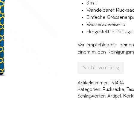
3 in 1
Wandelbarer Rucksac
Einfache Grössenanp
Wasserabweisend
Hergestellt in Portugal
Wir empfehlen dir, deine
einem milden Reinigungsmit
Nicht vorrätig
Artikelnummer:
19143A
Kategorien:
Rucksäcke
,
Tas
Schlagwörter:
Artipel
,
Kork