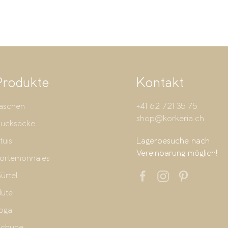
Produkte
Kontakt
aschen
+41 62 721 35 75
shop@korkeria.ch
ucksäcke
tuis
Lagerbesuche nach
Vereinbarung möglich!
ortemonnaies
ürtel
üte
oga
chuhe