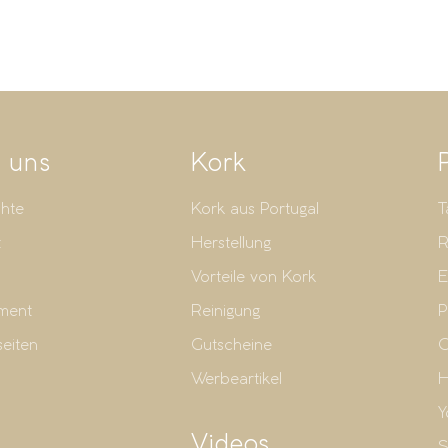
 uns
Kork
hte
Kork aus Portugal
T
t
Herstellung
R
Vorteile von Kork
E
ment
Reinigung
P
seiten
Gutscheine
G
Werbeartikel
H
Y
Videos
S