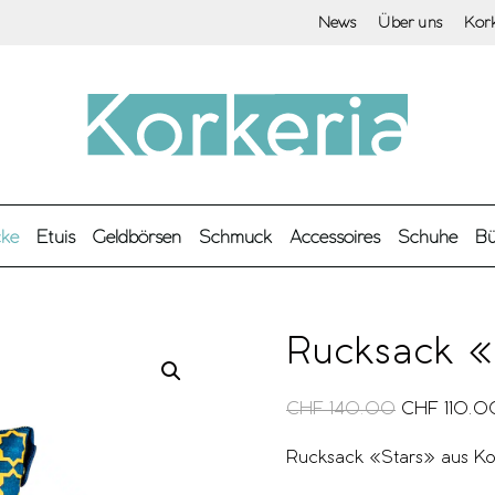
News
Über uns
Kor
cke
Etuis
Geldbörsen
Schmuck
Accessoires
Schuhe
Bü
Rucksack «
CHF
140.00
CHF
110.0
Rucksack «Stars» aus Kor