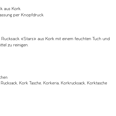
k aus Kork
assung per Knopfdruck
n Rucksack «Stars» aus Kork mit einem feuchten Tuch und
tel zu reinigen.
chen
 Rucksack
,
Kork Tasche
,
Korkeria
,
Korkrucksack
,
Korktasche