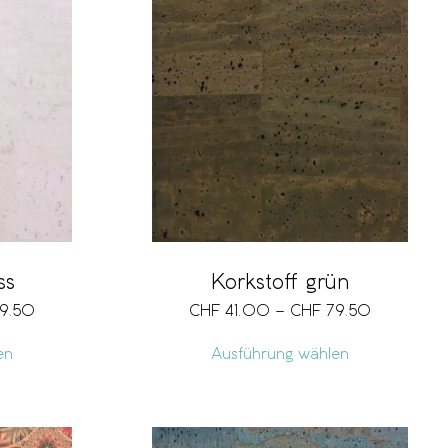
ss
Korkstoff grün
9.50
CHF
41.00
–
CHF
79.50
en
Ausführung wählen