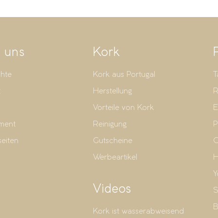
 uns
Kork
hte
Kork aus Portugal
T
t
Herstellung
R
Vorteile von Kork
E
ment
Reinigung
P
seiten
Gutscheine
G
Werbeartikel
H
Y
Videos
S
B
Kork ist wasserabweisend