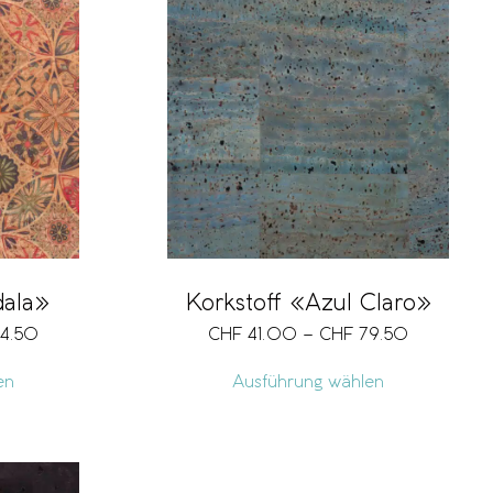
dala»
Korkstoff «Azul Claro»
4.50
CHF
41.00
–
CHF
79.50
en
Ausführung wählen