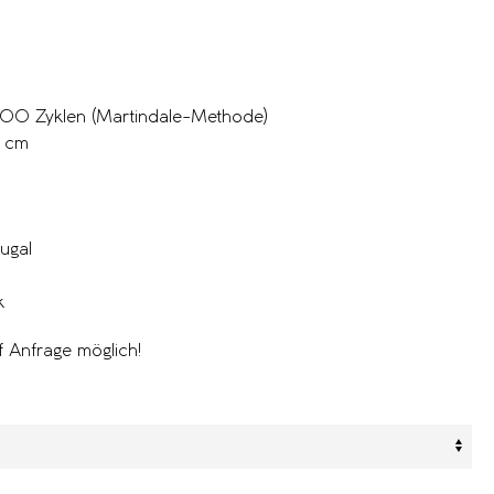
’000 Zyklen (Martindale-Methode)
0 cm
tugal
k
 Anfrage möglich!