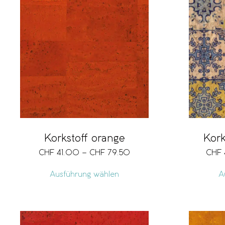
Korkstoff orange
Kork
CHF
41.00
–
CHF
79.50
CHF
Ausführung wählen
A