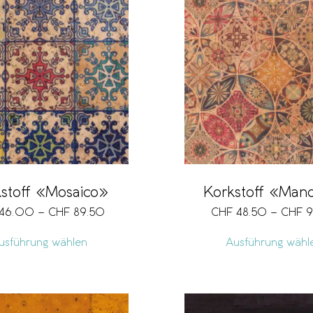
stoff «Mosaico»
Korkstoff «Man
46.00
–
CHF
89.50
CHF
48.50
–
CHF
9
usführung wählen
Ausführung wähl