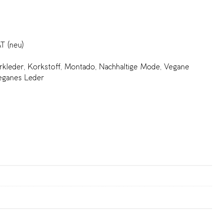
 (neu)
rkleder
,
Korkstoff
,
Montado
,
Nachhaltige Mode
,
Vegane
eganes Leder