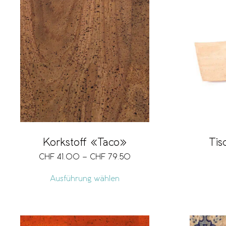
Korkstoff «Taco»
Tis
CHF
41.00
–
CHF
79.50
Ausführung wählen