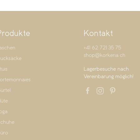
Produkte
Kontakt
aschen
+41 62 721 35 75
shop@korkeria.ch
ucksäcke
tuis
Lagerbesuche nach
Vereinbarung möglich!
ortemonnaies
ürtel
üte
oga
chuhe
üro