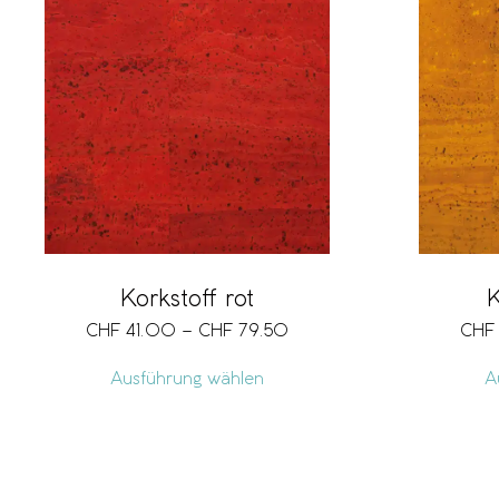
Korkstoff rot
K
CHF
41.00
–
CHF
79.50
CHF
Ausführung wählen
A