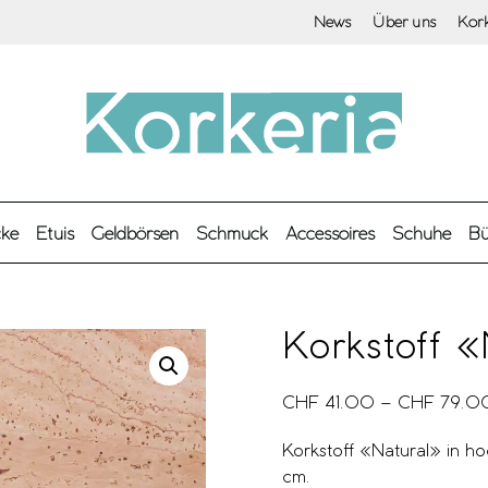
News
Über uns
Kor
cke
Etuis
Geldbörsen
Schmuck
Accessoires
Schuhe
Bü
Korkstoff «
CHF
41.00
–
CHF
79.0
Korkstoff «Natural» in hoc
cm.