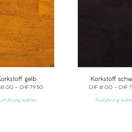
orkstoff gelb
Korkstoff schw
41.00
–
CHF
79.50
CHF
41.00
–
CHF
7
usführung wählen
Ausführung wähl