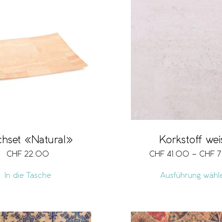
chset «Natural»
Korkstoff wei
CHF
22.00
CHF
41.00
–
CHF
7
In die Tasche
Ausführung wähl