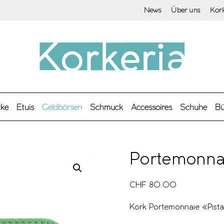
News
Über uns
Kor
cke
Etuis
Geldbörsen
Schmuck
Accessoires
Schuhe
Bü
Portemonna
CHF
80.00
Kork Portemonnaie «Pista