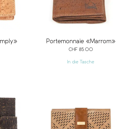
imply»
Portemonnaie «Marrom»
CHF
85.00
In die Tasche