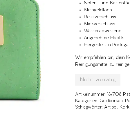
Noten- und Kartenfä
Kleingeldfach
Reissverschluss
Klickverschluss
Wasserabweisend
Angenehme Haptik
Hergestellt in Portugal
Wir empfehlen dir, dein 
Reinigungsmittel zu reinige
Nicht vorrätig
Artikelnummer:
18/708 Pis
Kategorien:
Geldbörsen
,
Po
Schlagwörter:
Artipel
,
Kork