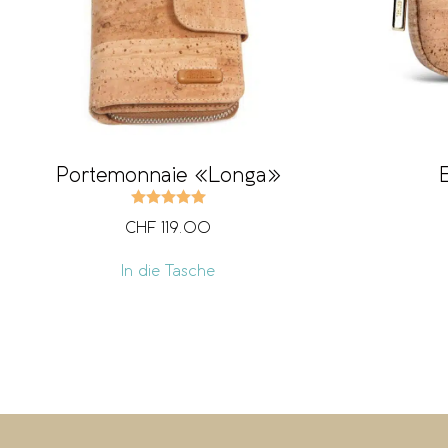
Portemonnaie «Longa»
Bewertet mit
5.00
von 5
CHF
119.00
In die Tasche