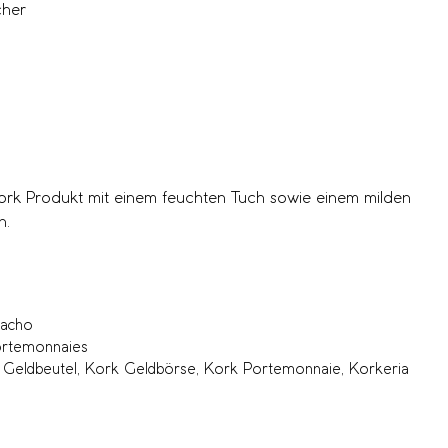
cher
Kork Produkt mit einem feuchten Tuch sowie einem milden
n.
tacho
rtemonnaies
 Geldbeutel
,
Kork Geldbörse
,
Kork Portemonnaie
,
Korkeria