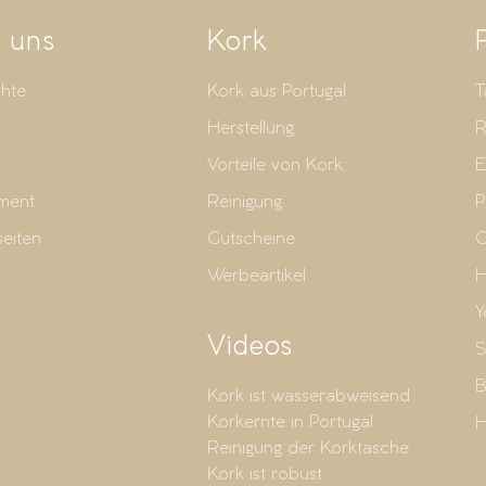
 uns
Kork
hte
Kork aus Portugal
T
t
Herstellung
R
Vorteile von Kork
E
ment
Reinigung
P
seiten
Gutscheine
G
Werbeartikel
H
Y
Videos
S
B
Kork ist wasserabweisend
Korkernte in Portugal
H
Reinigung der Korktasche
Kork ist robust