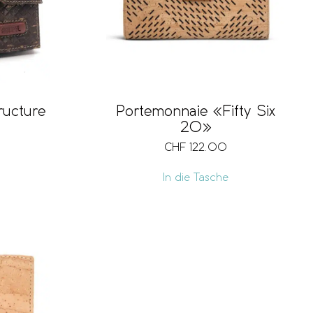
ructure
Portemonnaie «Fifty Six
20»
CHF
122.00
In die Tasche