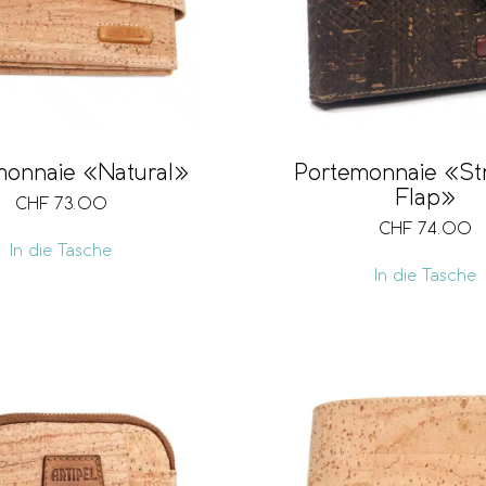
Portemonnaie «St
monnaie «Natural»
Flap»
CHF
73.00
CHF
74.00
In die Tasche
In die Tasche