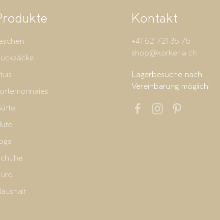
Produkte
Kontakt
aschen
+41 62 721 35 75
shop@korkeria.ch
ucksäcke
tuis
Lagerbesuche nach
Vereinbarung möglich!
ortemonnaies
ürtel
üte
oga
chuhe
üro
aushalt