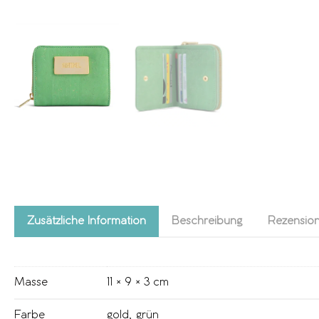
Zusätzliche Information
Beschreibung
Rezension
Masse
11 × 9 × 3 cm
Farbe
gold
,
grün