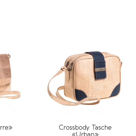
Crossbody Tasche
rre»
«Urban»