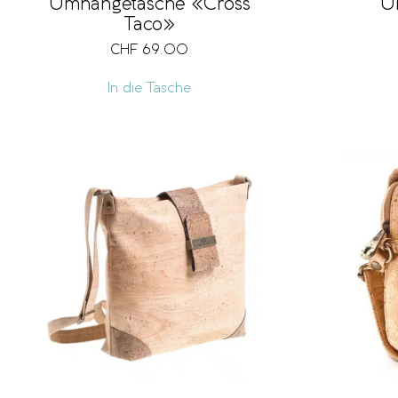
Umhängetasche «Cross
U
Taco»
CHF
69.00
In die Tasche