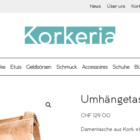
News
Über uns
Kor
cke
Etuis
Geldbörsen
Schmuck
Accessoires
Schuhe
Bü
Umhängeta
CHF
129.00
Damentasche aus Kork «O