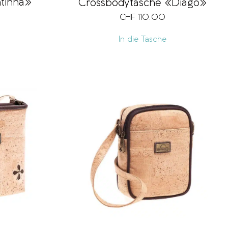
tinha»
Crossbodytasche «Diago»
CHF
110.00
In die Tasche