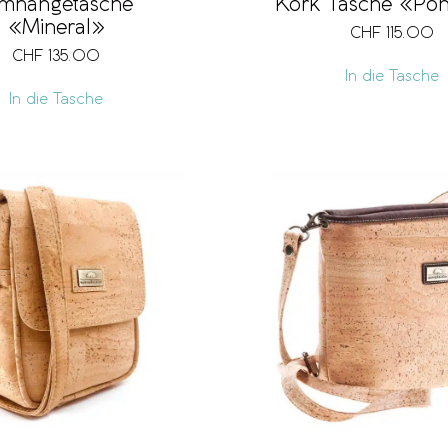
mhängetasche
Kork Tasche «Pon
«Mineral»
CHF
115.00
CHF
135.00
In die Tasche
In die Tasche