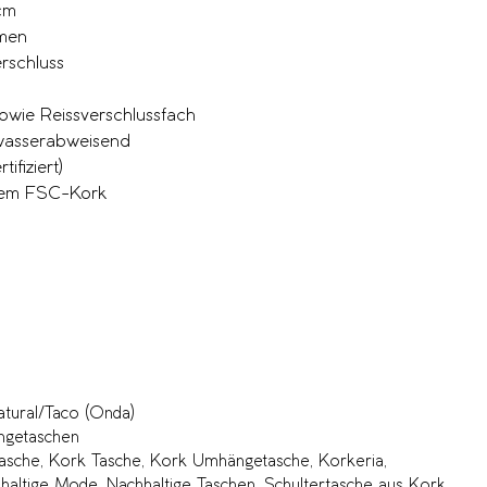
cm
emen
rschluss
n
owie Reissverschlussfach
 wasserabweisend
ifiziert)
hem FSC-Kork
tural/Taco (Onda)
getaschen
asche
,
Kork Tasche
,
Kork Umhängetasche
,
Korkeria
,
haltige Mode
,
Nachhaltige Taschen
,
Schultertasche aus Kork
,