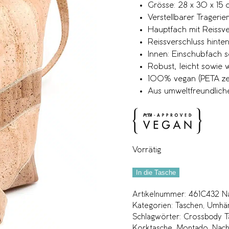
Grösse: 28 x 30 x 15 
Verstellbarer Trageri
Hauptfach mit Reissve
Reissverschluss hinte
Innen: Einschubfach s
Robust, leicht sowie
100% vegan (PETA zert
Aus umweltfreundlic
Vorrätig
In die Tasche
Artikelnummer:
461C432 Na
Kategorien:
Taschen
,
Umhän
Schlagwörter:
Crossbody T
Korktasche
,
Montado
,
Nach