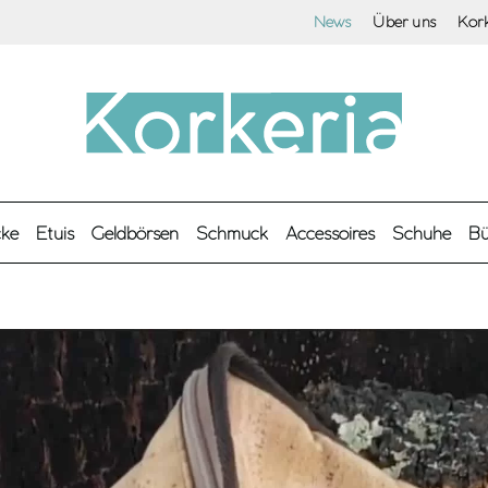
News
Über uns
Kor
cke
Etuis
Geldbörsen
Schmuck
Accessoires
Schuhe
Bü