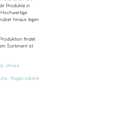
dir Produkte in
. Hochwertige
rüber hinaus legen
Produktion findet
em Sortiment ist
 & shine»
.
uhe,
Yogaprodukte