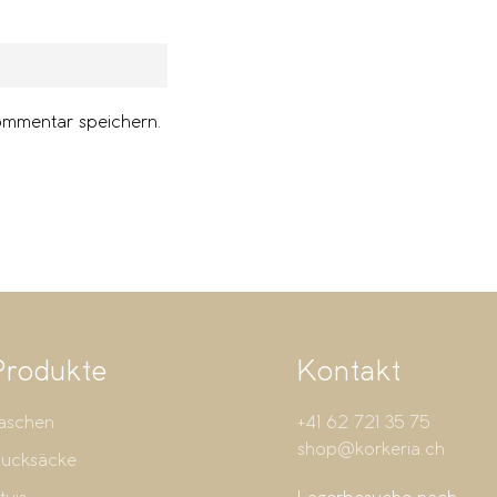
ommentar speichern.
Produkte
Kontakt
aschen
+41 62 721 35 75
shop@korkeria.ch
ucksäcke