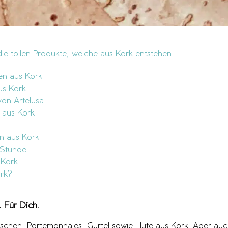
die tollen Produkte, welche aus Kork entstehen
en aus Kork
us Kork
on Artelusa
 aus Kork
n aus Kork
 Stunde
 Kork
ork?
. Für Dich.
aschen, Portemonnaies, Gürtel sowie Hüte aus Kork. Aber auch