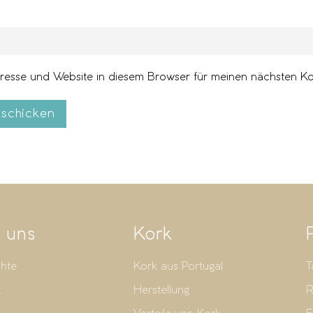
esse und Website in diesem Browser für meinen nächsten K
schicken
 uns
Kork
hte
Kork aus Portugal
T
t
Herstellung
R