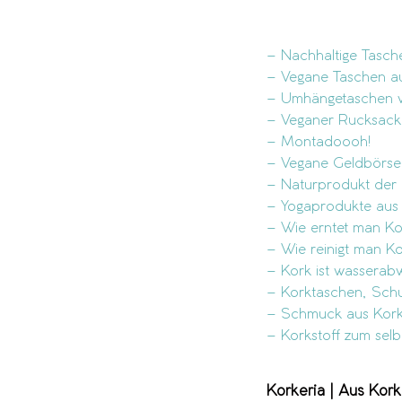
– Nachhaltige Tasch
– Vegane Taschen a
– Umhängetaschen v
– Veganer Rucksack
– Montadoooh!
– Vegane Geldbörse
– Naturprodukt der
– Yogaprodukte aus
– Wie erntet man K
– Wie reinigt man K
– Kork ist wasserab
– Korktaschen, Sch
– Schmuck aus Kor
– Korkstoff zum sel
Korkeria | Aus Kork