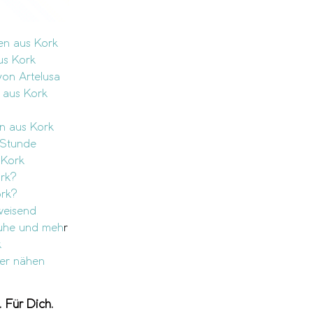
en aus Kork
us Kork
on Artelusa
 aus Kork
n aus Kork
 Stunde
 Kork
ork?
ork?
weisend
uhe und meh
r
k
ber nähen
. Für Dich.