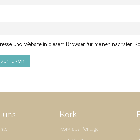
esse und Website in diesem Browser für meinen nächsten K
schicken
 uns
Kork
hte
Kork aus Portugal
T
t
Herstellung
R