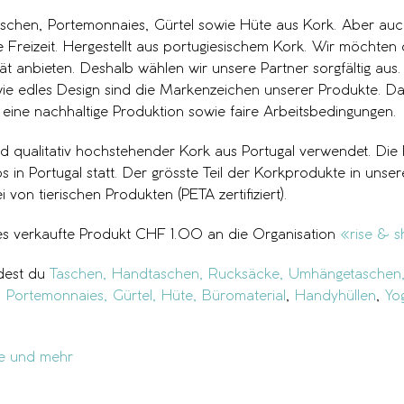
aschen, Portemonnaies, Gürtel sowie Hüte aus Kork. Aber auch
 Freizeit. Hergestellt aus portugiesischem Kork. Wir möchten 
ät anbieten. Deshalb wählen wir unsere Partner sorgfältig aus
e edles Design sind die Markenzeichen unserer Produkte. Da
 eine nachhaltige Produktion sowie faire Arbeitsbedingungen.
rd qualitativ hochstehender Kork aus Portugal verwendet. Die 
s in Portugal statt. Der grösste Teil der Korkprodukte in unser
von tierischen Produkten (PETA zertifiziert).
es verkaufte Produkt CHF 1.00 an die Organisation
«rise & s
dest du
Taschen,
Handtaschen,
Rucksäcke,
Umhängetaschen
,
Portemonnaies,
Gürtel,
Hüte,
Büromaterial
,
Handyhüllen
,
Yo
e und mehr