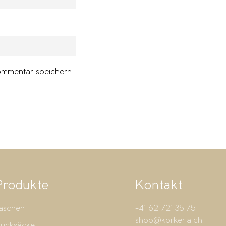
ommentar speichern.
Produkte
Kontakt
aschen
+41 62 721 35 75
shop@korkeria.ch
ucksäcke