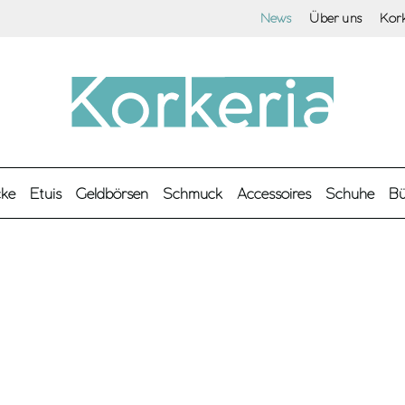
News
Über uns
Kor
cke
Etuis
Geldbörsen
Schmuck
Accessoires
Schuhe
Bü