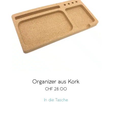
Vegan
Preis
CHF 9
CHF 135
9
41
72
104
135
Organizer aus Kork
CHF
28.00
In die Tasche