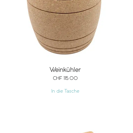
Marke
Verschlussart
Grösse
Weinkühler
CHF
115.00
Fächer
In die Tasche
Ausführung
Volumen