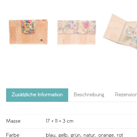
Zusätzliche Information
Beschreibung
Rezension
Masse
17 × 11 × 3 cm
Farbe
blau
,
gelb
,
grün
,
natur
,
orange
,
rot