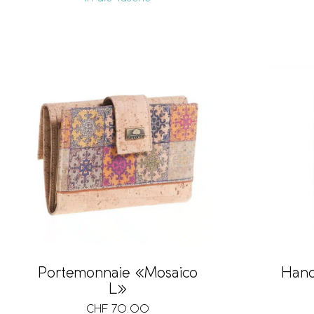
Portemonnaie «Mosaico
Hand
L»
CHF
70.00