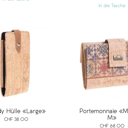
In die Tasche
y Hülle «Large»
Portemonnaie «M
M»
CHF
38.00
CHF
68.00