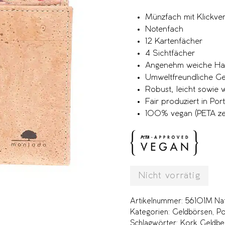
Münzfach mit Klickver
Notenfach
12 Kartenfächer
4 Sichtfächer
Angenehm weiche Hap
Umweltfreundliche Ge
Robust, leicht sowie
Fair produziert in Por
100% vegan (PETA zert
Nicht vorrätig
Artikelnummer:
56101M Nat
Kategorien:
Geldbörsen
,
Po
Schlagwörter:
Kork Geldbe