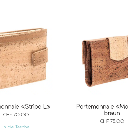
onnaie «Stripe L»
Portemonnaie «M
braun
CHF
70.00
CHF
75.00
In die Tasche