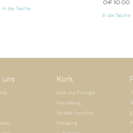
CHF
110.00
In die Tasche
In die Tasche
 uns
Kork
hte
Kork aus Portugal
T
t
Herstellung
R
Vorteile von Kork
E
ment
Reinigung
P