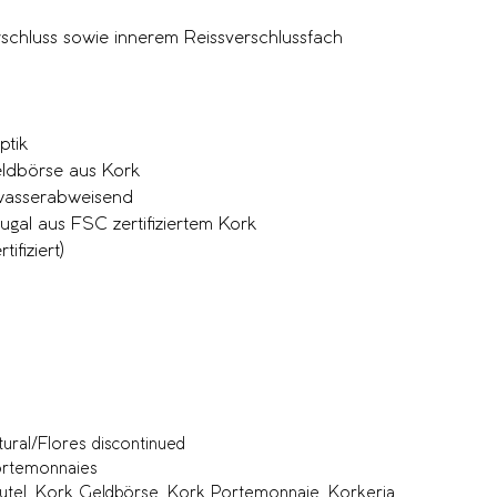
schluss sowie innerem Reissverschlussfach
tik
ldbörse aus Kork
 wasserabweisend
tugal aus FSC zertifiziertem Kork
ifiziert)
ural/Flores discontinued
rtemonnaies
utel
,
Kork Geldbörse
,
Kork Portemonnaie
,
Korkeria
,