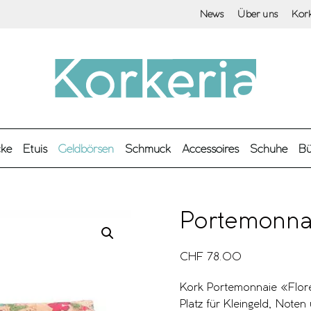
News
Über uns
Kor
cke
Etuis
Geldbörsen
Schmuck
Accessoires
Schuhe
Bü
Portemonna
CHF
78.00
Kork Portemonnaie «Flores
Platz für Kleingeld, Noten