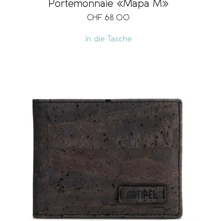
Portemonnaie «Mapa M»
CHF
68.00
In die Tasche