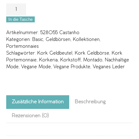
In die Tasche
Artikelnummer:
528055 Castanho
Kategorien:
Basic
,
Geldbörsen
,
Kollektionen
,
Portemonnaies
Schlagwörter:
Kork Geldbeutel
,
Kork Geldbörse
,
Kork
Portemonnaie
,
Korkeria
,
Korkstoff
,
Montado
,
Nachhaltige
Mode
,
Vegane Mode
,
Vegane Produkte
,
Veganes Leder
Zusätzliche Information
Beschreibung
Rezensionen (0)