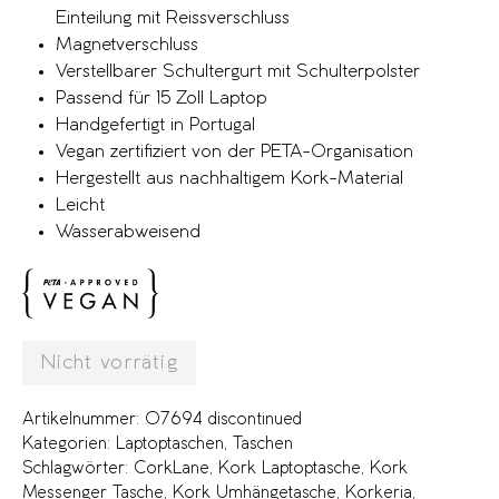
Einteilung mit Reissverschluss
Magnetverschluss
Verstellbarer Schultergurt mit Schulterpolster
Passend für 15 Zoll Laptop
Handgefertigt in Portugal
Vegan zertifiziert von der PETA-Organisation
Hergestellt aus nachhaltigem Kork-Material
Leicht
Wasserabweisend
Nicht vorrätig
Artikelnummer:
07694 discontinued
Kategorien:
Laptoptaschen
,
Taschen
Schlagwörter:
CorkLane
,
Kork Laptoptasche
,
Kork
Messenger Tasche
,
Kork Umhängetasche
,
Korkeria
,