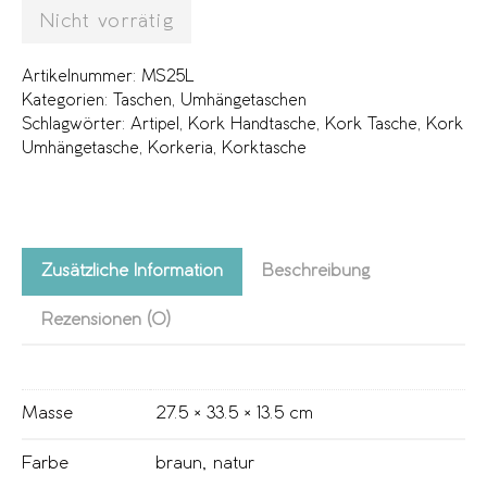
Nicht vorrätig
Artikelnummer:
MS25L
Kategorien:
Taschen
,
Umhängetaschen
Schlagwörter:
Artipel
,
Kork Handtasche
,
Kork Tasche
,
Kork
Umhängetasche
,
Korkeria
,
Korktasche
Zusätzliche Information
Beschreibung
Rezensionen (0)
Masse
27.5 × 33.5 × 13.5 cm
Farbe
braun
,
natur