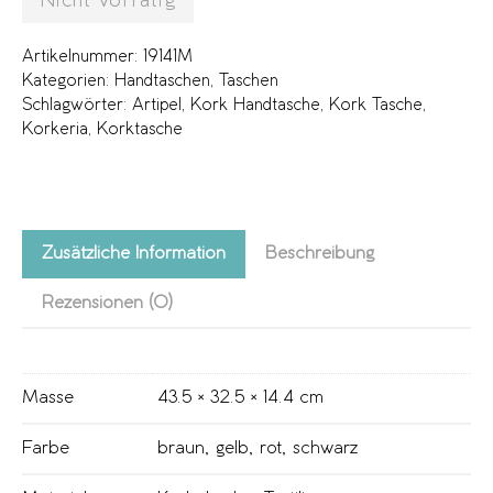
Nicht vorrätig
Artikelnummer:
19141M
Kategorien:
Handtaschen
,
Taschen
Schlagwörter:
Artipel
,
Kork Handtasche
,
Kork Tasche
,
Korkeria
,
Korktasche
Zusätzliche Information
Beschreibung
Rezensionen (0)
Masse
43.5 × 32.5 × 14.4 cm
Farbe
braun
,
gelb
,
rot
,
schwarz