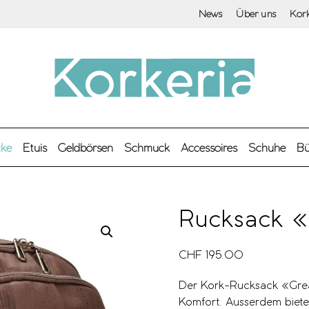
News
Über uns
Kor
cke
Etuis
Geldbörsen
Schmuck
Accessoires
Schuhe
Bü
Rucksack «
CHF
195.00
Der Kork-Rucksack «Grea
Komfort. Ausserdem bietet 