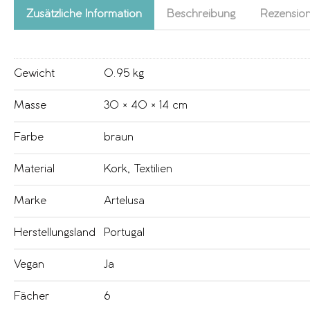
Zusätzliche Information
Beschreibung
Rezension
Gewicht
0.95 kg
Masse
30 × 40 × 14 cm
Farbe
braun
Material
Kork
,
Textilien
Marke
Artelusa
Herstellungsland
Portugal
Vegan
Ja
Fächer
6