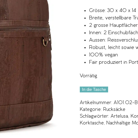
Grösse: 30 x 40 x 14
Breite, verstellbare T
2 grosse Hauptfächer 
Innen: 2 Einschubfäch
Aussen: Reissverschlu
Robust, leicht sowie
100% vegan
Fair produziert in Por
Vorrätig
In die Tasche
Artikelnummer:
A101.02-B
Kategorie:
Rucksäcke
Schlagwörter:
Artelusa
,
Kor
Korktasche
,
Nachhaltige M