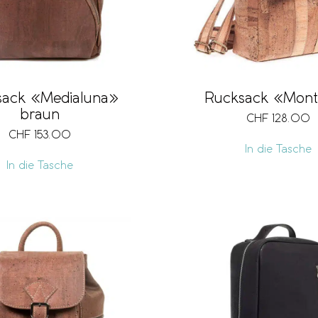
sack «Medialuna»
Rucksack «Mon
braun
CHF
128.00
CHF
153.00
In die Tasche
In die Tasche