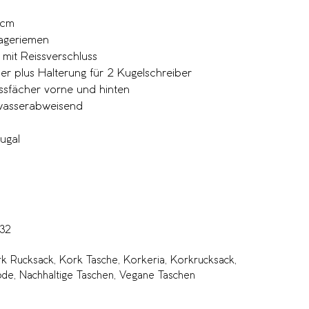
 cm
rageriemen
mit Reissverschluss
er plus Halterung für 2 Kugelschreiber
ssfächer vorne und hinten
 wasserabweisend
tugal
32
k Rucksack
,
Kork Tasche
,
Korkeria
,
Korkrucksack
,
ode
,
Nachhaltige Taschen
,
Vegane Taschen