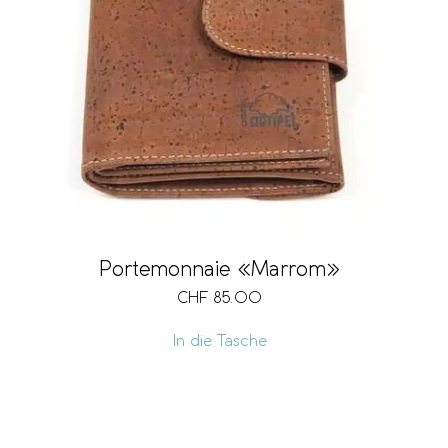
Portemonnaie «Marrom»
CHF
85.00
In die Tasche