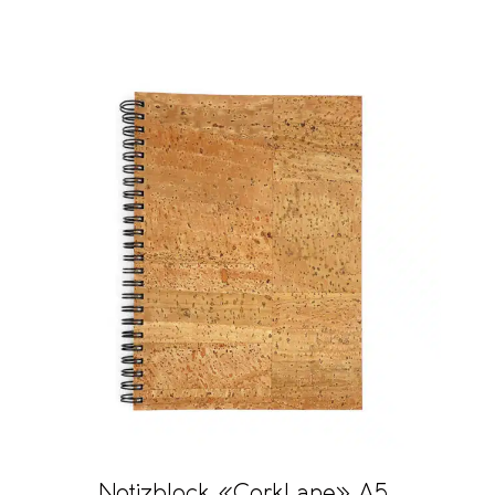
Notizblock «CorkLane» A5