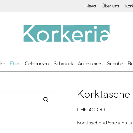
News
Über uns
Kor
cke
Etuis
Geldbörsen
Schmuck
Accessoires
Schuhe
Bü
Korktasche
CHF
40.00
Korktasche «Peixe» natur 