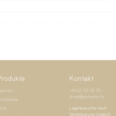
Produkte
Kontakt
aschen
+41 62 721 35 75
shop@korkeria.ch
ucksäcke
tuis
Lagerbesuche nach
Vereinbarung möglich!