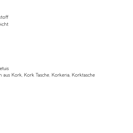
toff
eicht
etuis
ch aus Kork
,
Kork Tasche
,
Korkeria
,
Korktasche