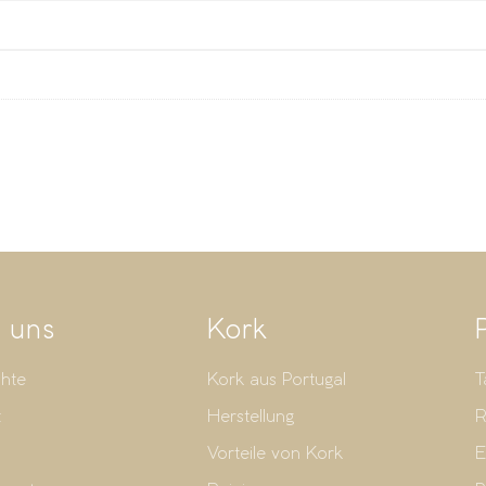
 uns
Kork
hte
Kork aus Portugal
T
t
Herstellung
R
Vorteile von Kork
E