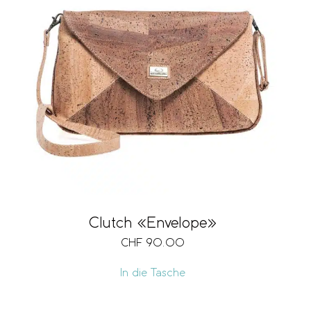
Preis
CHF 30
CHF 140
30
58
85
113
140
Clutch «Envelope»
CHF
90.00
In die Tasche