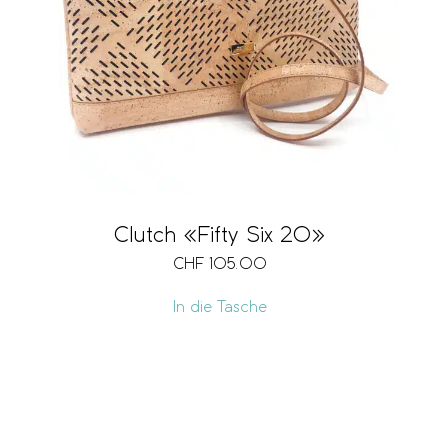
Verschlussart
Grösse
Fächer
Clutch «Fifty Six 20»
CHF
105.00
Ausführung
In die Tasche
Volumen
Vegan